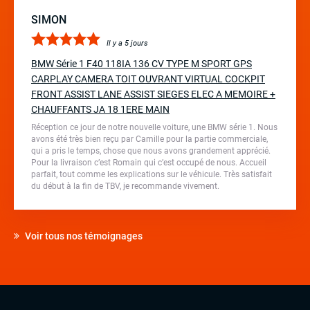
SIMON
Il y a 5 jours
BMW Série 1 F40 118IA 136 CV TYPE M SPORT GPS
CARPLAY CAMERA TOIT OUVRANT VIRTUAL COCKPIT
FRONT ASSIST LANE ASSIST SIEGES ELEC A MEMOIRE +
CHAUFFANTS JA 18 1ERE MAIN
Réception ce jour de notre nouvelle voiture, une BMW série 1. Nous
avons été très bien reçu par Camille pour la partie commerciale,
qui a pris le temps, chose que nous avons grandement apprécié.
Pour la livraison c’est Romain qui c’est occupé de nous. Accueil
parfait, tout comme les explications sur le véhicule. Très satisfait
du début à la fin de TBV, je recommande vivement.
Voir tous nos témoignages