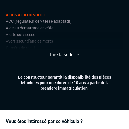
AIDES À LA CONDUITE
ACC (régulateur de vitesse adaptatif)
Aide au demarrage en côte
Alerte survitesse
Avertisseur d'angles morts
Caméra de recul
Lire la suite
Détections de signalisation routière
Front assist (avertisseur anti-collision)
Lane assist (maintien de voie)
Limiteur de vitesse
Le constructeur garantit la disponibilité des pièces
Radars de stationnement avant et arrière
détachées pour une durée de 10 ans à partir de la
première immatriculation.
CONFORT
Accès et démarrage mains libres
Climatisation automatique multizones
Essuie-glaces automatiques
Feux automatiques
Vous êtes intéressé par ce véhicule ?
Sièges chauffants