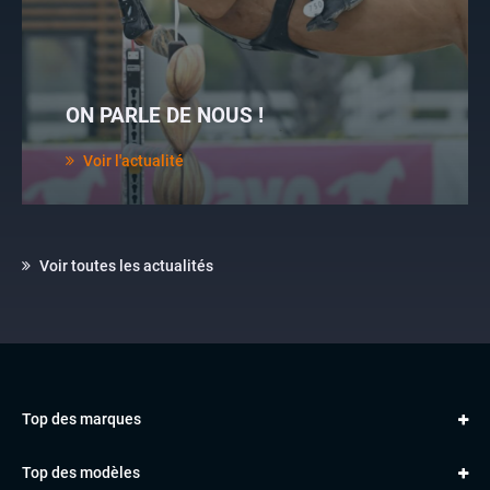
ON PARLE DE NOUS !
Voir l'actualité
Voir toutes les actualités
Top des marques
AUDI
Top des modèles
VOLKSWAGEN