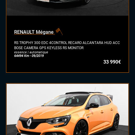
diesel
essence
essence/ethanol
RENAULT Mégane
électrique
hybride
RS TROPHY 300 EDC 4CONTROL RECARO ALCANTARA HUD ACC
GPL
BOSE CAMERA GPS KEYLESS RS MONITOR
essence | automatique
autre
64494 Km - 09/2019
33 990€