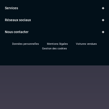
Golf
MERCEDES
Services
Classe A
BMW
Jantes et pneus
Série 1
PORSCHE
Réseaux sociaux
Le garage TBV
A3
PEUGEOT
Paiement en ligne
Q3
RENAULT
Nous contacter
Location TBV
Données personnelles
Mentions légales
Voitures vendues
Gestion des cookies