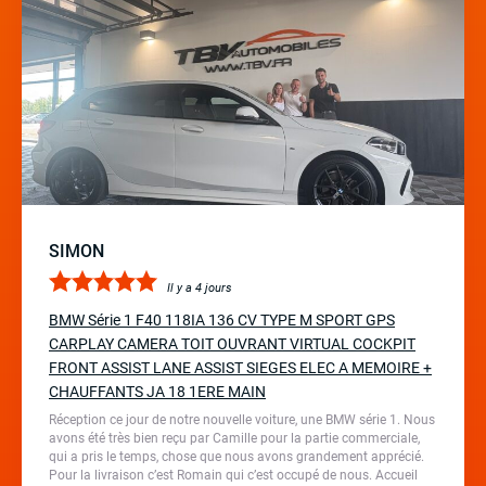
SIMON
Il y a 4 jours
BMW Série 1 F40 118IA 136 CV TYPE M SPORT GPS
CARPLAY CAMERA TOIT OUVRANT VIRTUAL COCKPIT
FRONT ASSIST LANE ASSIST SIEGES ELEC A MEMOIRE +
CHAUFFANTS JA 18 1ERE MAIN
Réception ce jour de notre nouvelle voiture, une BMW série 1. Nous
avons été très bien reçu par Camille pour la partie commerciale,
qui a pris le temps, chose que nous avons grandement apprécié.
Pour la livraison c’est Romain qui c’est occupé de nous. Accueil