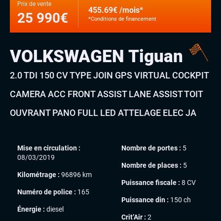
Prix de vente
455.69€ /mois*
25 990€
*Conditions de financement
VOLKSWAGEN Tiguan
2.0 TDI 150 CV TYPE JOIN GPS VIRTUAL COCKPIT
CAMERA ACC FRONT ASSIST LANE ASSIST TOIT
OUVRANT PANO FULL LED ATTELAGE ELEC JA
Mise en circulation :
Nombre de portes :
5
08/03/2019
Nombre de places :
5
Kilométrage :
96896 km
Puissance fiscale :
8 CV
Numéro de police :
165
Puissance din :
150 ch
Énergie :
diesel
Crit’Air :
2