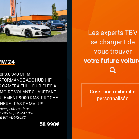
Les experts TBV
se chargent de
vous trouver
votre future voitur
MW Z4
I 3.0 340 CH M
RFORMANCE ACC HUD HIFI
K CAMERA FULL CUIR ELEC A
Créer une recherche
MOIRE VOLANT CHAUFFANT -
ULEMENT 9000 KMS -PROCHE
personnalisée
 NEUF - PAS DE MALUS
ence | automatique
: 28510 | Police : 330
6 Km - 06/2022
58 990€