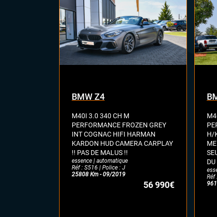
BMW Z4
B
M40I 3.0 340 CH M
M40
PERFORMANCE FROZEN GREY
PE
INT COGNAC HIFI HARMAN
H/
KARDON HUD CAMERA CARPLAY
ME
!! PAS DE MALUS !!
SE
essence | automatique
DU
Réf : S516 | Police : J
ess
25808 Km - 09/2019
Réf 
56 990€
961