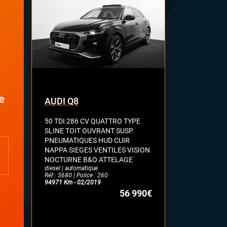
e
AUDI Q8
AUDI Q5
50 TDI 286 CV QUATTRO TYPE
SPORTBACK 
SLINE TOIT OUVRANT SUSP.
HYBRIDE 20
PNEUMATIQUES HUD CUIR
-SLINE CAM
NAPPA SIEGES VENTILES VISION
CARPLAY JAN
NOCTURNE B&O ATTELAGE
MAIN !!
diesel | automatique
diesel | automa
Réf : S680 | Police : 260
Réf : s675 | Pol
94971 Km - 02/2019
58427 Km - 06
56 990€