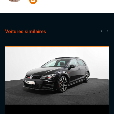
domaine. Il a la chance d'apprendre aux côtés de
vendeurs expérimentés, une opportunité qui lui ouvrira
les portes vers un avenir prometteur en tant que
commercial.
Voitures similaires