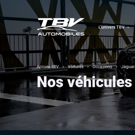
L’univers TBV
Accueil TBV
Voitures
Occasions
Jaguar
Nos véhicule