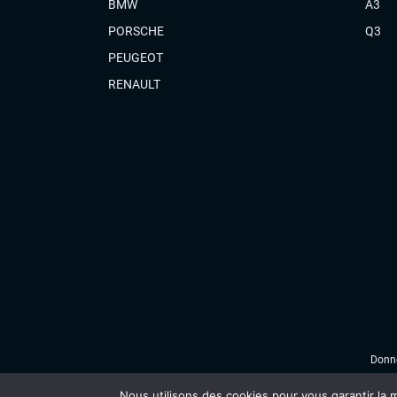
BMW
A3
PORSCHE
Q3
PEUGEOT
RENAULT
Donné
Nous utilisons des cookies pour vous garantir la m