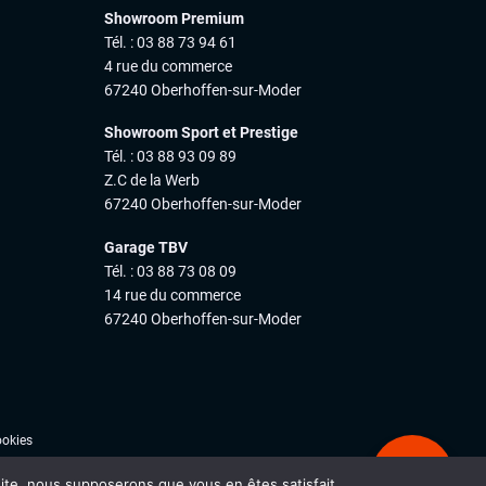
Showroom Premium
Tél. : 03 88 73 94 61
4 rue du commerce
67240 Oberhoffen-sur-Moder
Showroom Sport et Prestige
Tél. : 03 88 93 09 89
Z.C de la Werb
67240 Oberhoffen-sur-Moder
Garage TBV
Tél. : 03 88 73 08 09
14 rue du commerce
67240 Oberhoffen-sur-Moder
ookies
Ale
 site, nous supposerons que vous en êtes satisfait.