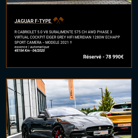
diesel
essence
essence/ethanol
JAGUAR F-TYPE
électrique
hybride
R CABRIOLET 5.0 V8 SURALIMENTE 575 CH AWD PHASE 3
GPL
VIRTUAL COCKPIT EIGER GREY HIFI MERIDIAN 1280W ECHAPP
SPORT CAMERA -- MODELE 2021 !!
autre
essence | automatique
45154 Km - 04/2020
Réservé - 78 990€