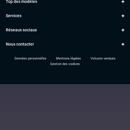
Top des modèles
VOLKSWAGEN
Golf
MERCEDES
Services
Classe A
BMW
Jantes et pneus
Série 1
PORSCHE
Réseaux sociaux
Le garage TBV
A3
PEUGEOT
Paiement en ligne
Q3
RENAULT
Nous contacter
Location TBV
Données personnelles
Mentions légales
Voitures vendues
Gestion des cookies