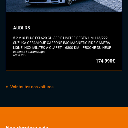
Eclairage d'ambiance
Rétroviseurs électriques
Sellerie cuir
Vitres électriques
AUDI R8
Volant cuir
5.2 V10 PLUS FSI 620 CH SERIE LIMITÉE DECENIUM 113/222
SUZUKA CERAMIQUE CARBONE B&O MAGNETIC RIDE CAMERA
LIGNE INOX MILLTEK A CLAPET -- 6800 KM -- PROCHE DU NEUF --
essence | automatique
6800 Km
174 990€
Voir toutes nos voitures
Nos derniers avis