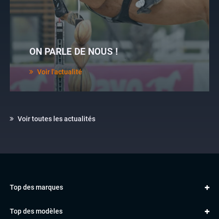
ON PARLE DE NOUS !
Voir l'actualité
Voir toutes les actualités
Top des marques
AUDI
Top des modèles
VOLKSWAGEN