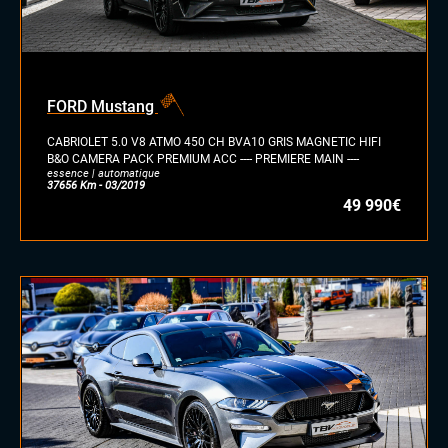
diesel
essence
essence/ethanol
FORD Mustang
électrique
hybride
CABRIOLET 5.0 V8 ATMO 450 CH BVA10 GRIS MAGNETIC HIFI
GPL
B&O CAMERA PACK PREMIUM ACC ---- PREMIERE MAIN ----
essence | automatique
autre
37656 Km - 03/2019
49 990€