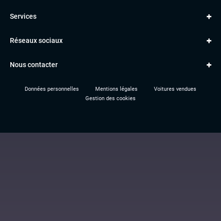
Golf
MERCEDES
Services
Classe A
BMW
Jantes et pneus
Série 1
PORSCHE
Réseaux sociaux
Le garage TBV
A3
PEUGEOT
Paiement en ligne
Q3
RENAULT
Nous contacter
Location TBV
Données personnelles
Mentions légales
Voitures vendues
Gestion des cookies