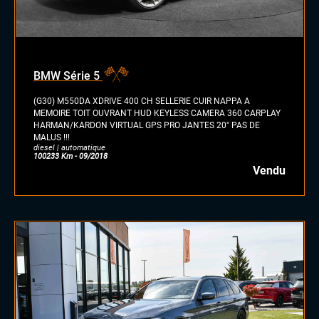
diesel
essence
essence/ethanol
BMW Série 5
électrique
hybride
(G30) M550DA XDRIVE 400 CH SELLERIE CUIR NAPPA A
GPL
MEMOIRE TOIT OUVRANT HUD KEYLESS CAMERA 360 CARPLAY
HARMAN/KARDON VIRTUAL GPS PRO JANTES 20" PAS DE
autre
MALUS !!!
diesel | automatique
100233 Km - 09/2018
Vendu