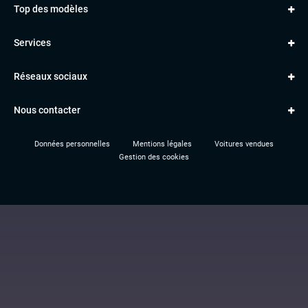
Top des modèles
VOLKSWAGEN
Golf
MERCEDES
Services
Classe A
BMW
Jantes et pneus
Série 1
PORSCHE
Réseaux sociaux
Le garage TBV
A3
PEUGEOT
Paiement en ligne
Q3
RENAULT
Nous contacter
Location TBV
Données personnelles
Mentions légales
Voitures vendues
Gestion des cookies