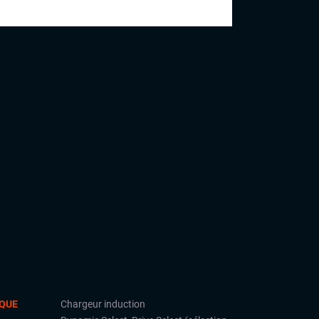
l’acquisition de leur nouveau véhicule. De
la citadine au véhicule de prestige en
passant par les SUV, Julie saura profiter
de son expérience pour vous guider dans
vos choix.
QUE
Chargeur induction