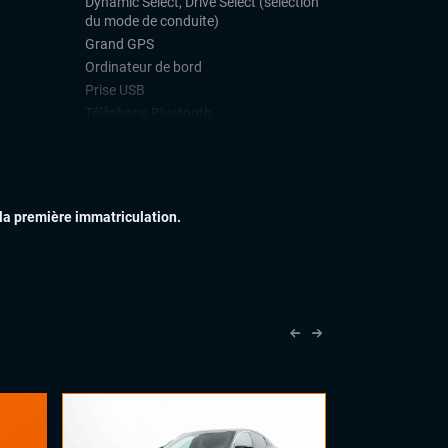
Dynamic Select, Drive Select (sélection
du mode de conduite)
Grand GPS
Ordinateur de bord
Prise USB
Téléphone Bluetooth
IEUR
Attelage amovible
Feux full LED
Jantes alu
 la première immatriculation.
Toit ouvrant panoramique
IEUR
Accoudoir central
Commandes au volant
Eclairage d'ambiance
Palettes au volant
Sellerie cuir
Volant cuir