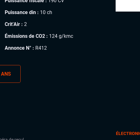
Puissance fiscale :
190 CV
Puissance din :
10 ch
Crit’Air :
2
Émissions de CO2 :
124 g/kmc
Annonce N° :
R412
 ANS
ÉLECTRONI
éra de recul