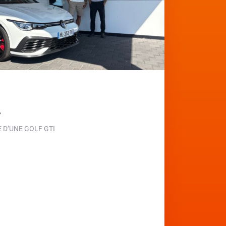
e
D’UNE GOLF GTI