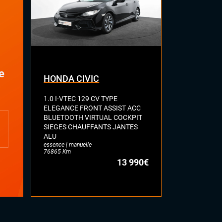
e
HONDA CIVIC
TOYOTA C
1.0 I-VTEC 129 CV TYPE
TOURING SP
ELEGANCE FRONT ASSIST ACC
TEAM D VIR
BLUETOOTH VIRTUAL COCKPIT
CAMERA KE
SIEGES CHAUFFANTS JANTES
ASSIST LANE
ALU
MODE FULL L
essence | manuelle
MAIN
76865 Km
hybride | autom
13 990€
34819 Km