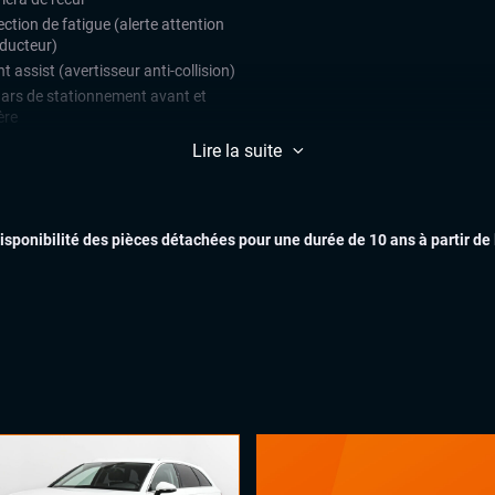
ction de fatigue (alerte attention
ducteur)
t assist (avertisseur anti-collision)
ars de stationnement avant et
ère
lateur et limiteur de vitesse
Lire la suite
EXTÉR
matisation automatique multizones
arrage mains libres
disponibilité des pièces détachées pour une durée de 10 ans à partir de
uie-glaces automatiques
x automatiques
es électriques
INTÉR
ual cockpit (live cockpit, compteur
tal)
ant multifonctions