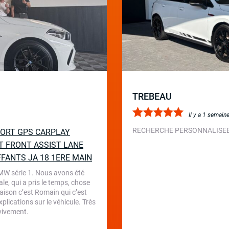
TREBEAU
Il y a 1 semain
RECHERCHE PERSONNALISEE 
SPORT GPS CARPLAY
T FRONT ASSIST LANE
FFANTS JA 18 1ERE MAIN
BMW série 1. Nous avons été
le, qui a pris le temps, chose
aison c’est Romain qui c’est
plications sur le véhicule. Très
 vivement.