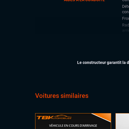
Déte
con
Fron
Rad
arri
Régu
CONFORT
Cli
Dém
Le constructeur garantit la 
Ess
Feu
Sièg
Virt
digi
Voitures similaires
Vol