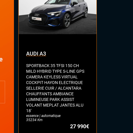
Eclairage d'ambiance
Palettes au volant
Rétroviseur intérieur jour/nuit
automatique
Sellerie cuir nappa
Tableau de bord en cuir
Volant cuir
AUDI A3
AUDI S5
e
SPORTBACK 35 TFSI 150 CH
SPORTBACK 3
MILD HYBRID TYPE S-LINE GPS
QUATTRO C
CAMERA KEYLESS VIRTUAL
ELECT CHAU
COCKPIT HAYON ELECTRIQUE
RIDE KEYLES
SELLERIE CUIR / ALCANTARA
CHAUFF + WE
CHAUFFANTS AMBIANCE
MALUS
essence | auto
LUMINEUSE PARK ASSIST
98106 Km
VOLANT MEPLAT JANTES ALU
18'
essence | automatique
35234 Km
27 990€