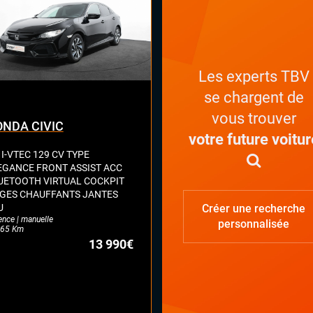
x automatiques
on électrique
lage électrique des lombaires
ges chauffants avant et arrière
ges électriques à mémoire
Les experts TBV
ual cockpit (live cockpit, compteur
se chargent de
tal)
nt à réglage électrique
vous trouver
NDA CIVIC
ant multifonctions
votre future voitur
 I-VTEC 129 CV TYPE
EGANCE FRONT ASSIST ACC
UETOOTH VIRTUAL COCKPIT
EGES CHAUFFANTS JANTES
U
Créer une recherche
ence | manuelle
personnalisée
65 Km
13 990€