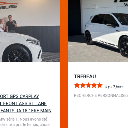
TREBEAU
Il y a 7 jours
RECHERCHE PERSONNALISEE 
SPORT GPS CARPLAY
T FRONT ASSIST LANE
FFANTS JA 18 1ERE MAIN
BMW série 1. Nous avons été
le, qui a pris le temps, chose