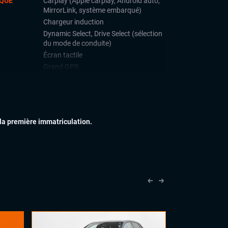
QUE
Carplay (Apple carplay, Android auto,
MirrorLink, système embarqué)
Chargeur induction
Dynamic Select, Drive Select (sélection
du mode de conduite)
Écran tactile
Grand GPS
Ordinateur de bord
Prise USB
Système Hi-fi HARMAN/KARDON
Système Start and Stop
 la première immatriculation.
Téléphone Bluetooth
IEUR
Feux adaptatifs
Feux full LED
Jantes alu
Toit ouvrant panoramique
Vitres arrières surteintées
IEUR
Accoudoir central
Commandes au volant