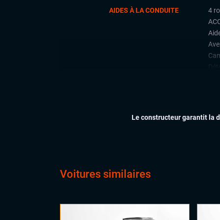
AIDES À LA CONDUITE
4 r
ACC
Aid
Ave
Cam
Dét
Déte
Fron
Lan
Par
Le constructeur garantit la 
Rad
arri
Régu
Side
Voitures similaires
CONFORT
Acc
Aff
Cli
Ess