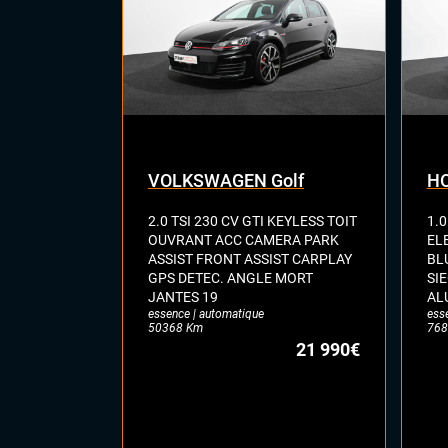
Feu
Hay
Rég
Siè
Siè
Virt
digi
Vola
VOLKSWAGEN Golf
HO
Vol
2.0 TSI 230 CV GTI KEYLESS TOIT
1.0
OUVRANT ACC CAMERA PARK
EL
ASSIST FRONT ASSIST CARPLAY
BL
GPS DETEC. ANGLE MORT
SI
JANTES 19
AL
essence | automatique
ess
50368 Km
768
21 990€