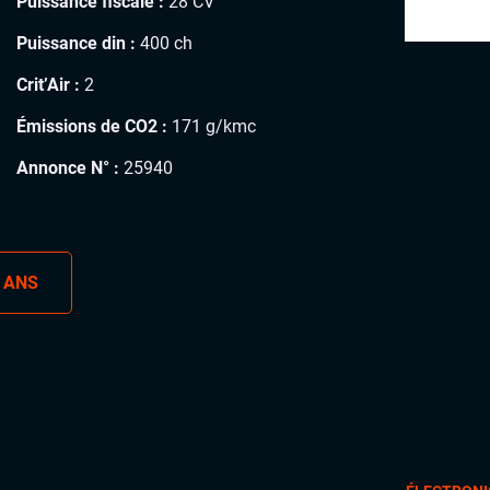
Puissance fiscale :
28 CV
Puissance din :
400 ch
Crit’Air :
2
Émissions de CO2 :
171 g/kmc
Annonce N° :
25940
 ANS