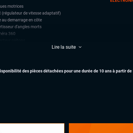
ÉLECTRONI
oues motrices
 (régulateur de vitesse adaptatif)
e au demarrage en côte
rtisseur d'angles morts
éra 360
ecteur piétons
Lire la suite
ctions de signalisation routière
t assist (avertisseur anti-collision)
e assist (maintien de voie)
k Assist
disponibilité des pièces détachées pour une durée de 10 ans à partir de
ars de stationnement avant et
ère
EXTÉR
lateur et limiteur de vitesse
 assist
ès et démarrage mains libres
ichage tête haute (head-up display)
matisation automatique multizones
INTÉR
uie-glaces automatiques