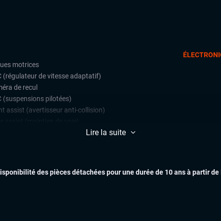
ÉLECTRONI
oues motrices
 (régulateur de vitesse adaptatif)
éra de recul
 (suspensions pilotées)
t assist (avertisseur anti-collision)
e assist (maintien de voie)
Lire la suite
ars de stationnement avant et
ère
EXTÉR
lateur et limiteur de vitesse
disponibilité des pièces détachées pour une durée de 10 ans à partir de
ès et démarrage mains libres
matisation automatique multizones
uie-glaces automatiques
INTÉR
x automatiques
on électrique