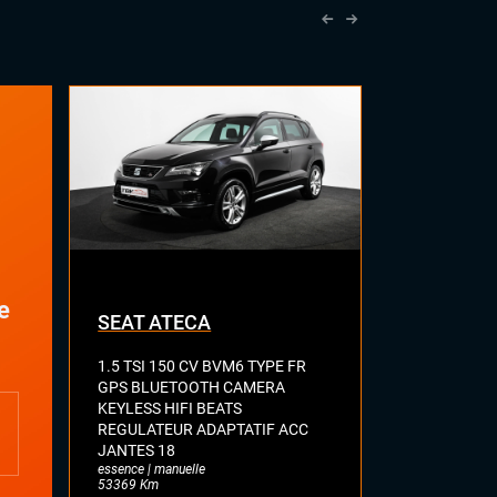
Sellerie alcantara
Sièges sport
Volant cuir
e
SEAT ATECA
VOLKSWA
1.5 TSI 150 CV BVM6 TYPE FR
2.0 BI-TDI 
GPS BLUETOOTH CAMERA
R LINE TOI
KEYLESS HIFI BEATS
FULL CUIR 
REGULATEUR ADAPTATIF ACC
DYNAUDIO 
JANTES 18
ATTELAGE E
essence | manuelle
diesel | automa
53369 Km
77113 Km