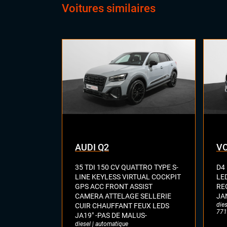
Voitures similaires
Siè
Virt
digi
Vol
AUDI Q2
VO
35 TDI 150 CV QUATTRO TYPE S-
D4
LINE KEYLESS VIRTUAL COCKPIT
LE
GPS ACC FRONT ASSIST
RE
CAMERA ATTELAGE SELLERIE
JA
dies
CUIR CHAUFFANT FEUX LEDS
771
JA19" -PAS DE MALUS-
diesel | automatique