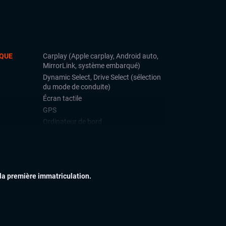
QUE
Carplay (Apple carplay, Android auto,
MirrorLink, système embarqué)
Dynamic Select, Drive Select (sélection
du mode de conduite)
Écran tactile
GPS
Ordinateur de bord
Téléphone Bluetooth
IEUR
Attelage amovible
Feux full LED
 la première immatriculation.
Jantes alu
Toit ouvrant panoramique
IEUR
Accoudoir central
Palettes au volant