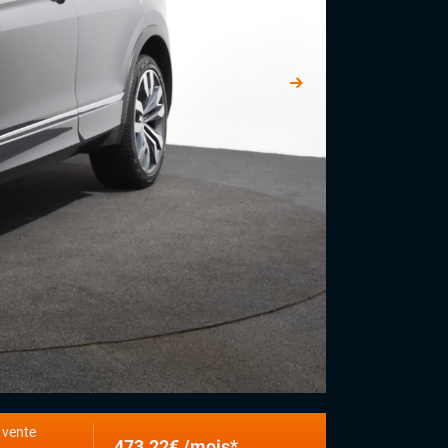
 vente
473.22€ /mois*