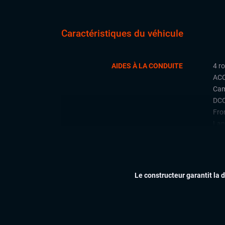
Caractéristiques du véhicule
AIDES À LA CONDUITE
4 r
ACC
Cam
DCC
Fron
Lan
Rad
arri
Régu
Le constructeur garantit la 
CONFORT
Acc
Cli
Ess
Feu
Hay