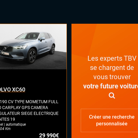
ges chauffants
ual cockpit (live cockpit, compteur
tal)
ant multifonctions
Les experts TBV
se chargent de
vous trouver
votre future voitur
LVO XC60
 190 CV TYPE MOMETUM FULL
D CARPLAY GPS CAMERA
GULATEUR SIEGE ELECTRIQUE
Créer une recherche
NTES 19
personnalisée
el | automatique
04 Km
29 990€