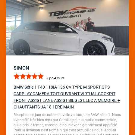
SIMON
Il y a 4 jours
BMW Série 1 F40 118IA 136 CV TYPE M SPORT GPS
CARPLAY CAMERA TOIT OUVRANT VIRTUAL COCKPIT
FRONT ASSIST LANE ASSIST SIEGES ELEC A MEMOIRE +
CHAUFFANTS JA 18 1ERE MAIN
Réception ce jour de notre nouvelle voiture, une BMW série 1. Nous
avons été très bien reçu par Camille pour la partie commerciale,
qui a pris le temps, chose que nous avons grandement apprécié.
Pour la livraison c’est Romain qui c’est occupé de nous. Accueil