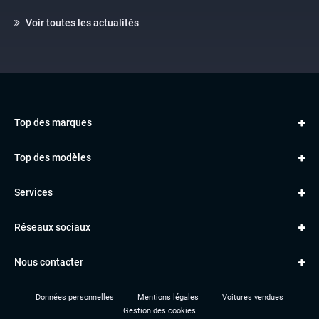
Voir toutes les actualités
Top des marques
AUDI
Top des modèles
VOLKSWAGEN
Golf
MERCEDES
Services
Classe A
BMW
Jantes et pneus
Série 1
PORSCHE
Réseaux sociaux
Le garage TBV
A3
PEUGEOT
Paiement en ligne
Q3
RENAULT
Nous contacter
Location TBV
Données personnelles
Mentions légales
Voitures vendues
Gestion des cookies