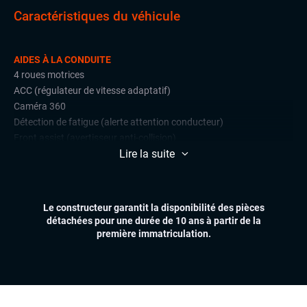
Caractéristiques du véhicule
AIDES À LA CONDUITE
4 roues motrices
ACC (régulateur de vitesse adaptatif)
Caméra 360
Détection de fatigue (alerte attention conducteur)
Front assist (avertisseur anti-collision)
Lire la suite
Lane assist (maintien de voie)
Park Assist
Radars de stationnement avant et arrière
Régulateur et limiteur de vitesse
Le constructeur garantit la disponibilité des pièces
détachées pour une durée de 10 ans à partir de la
CONFORT
première immatriculation.
Climatisation automatique multizones
Essuie-glaces automatiques
Feux automatiques
Hayon électrique