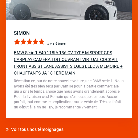
SIMON
Il y a 6 jours
BMW Série 1 F40 118IA 136 CV TYPE M SPORT GPS
CARPLAY CAMERA TOIT OUVRANT VIRTUAL COCKPIT
FRONT ASSIST LANE ASSIST SIEGES ELEC A MEMOIRE +
CHAUFFANTS JA 18 1ERE MAIN
Réception ce jour de notre nouvelle voiture, une BMW série 1. Nous
avons été très bien reçu par Camille pour la partie commerciale,
qui a pris le temps, chose que nous avons grandement apprécié.
Pour la livraison c’est Romain qui c’est occupé de nous. Accueil
parfait, tout comme les explications sur le véhicule. Très satisfait
du début à la fin de TBV, je recommande vivement.
Voir tous nos témoignages