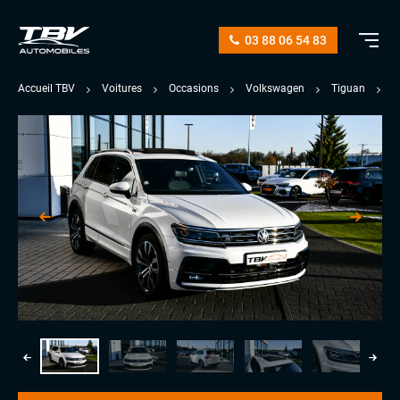
03 88 06 54 83
Accueil TBV
Voitures
Occasions
Volkswagen
Tiguan
2