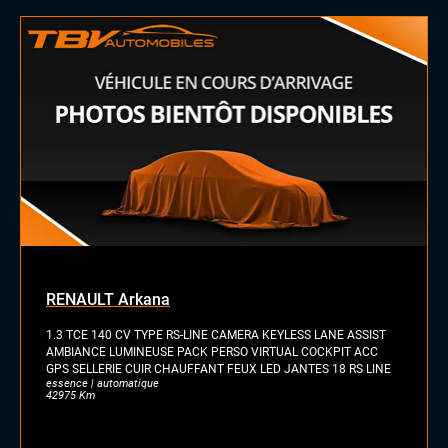
Vitres arrières surteintées
INTÉRIEUR
Palettes au volant
Sellerie alcantara
Sièges sport
Volant cuir
Volant méplat
RENAULT Arkana
1.3 TCE 140 CV TYPE RS-LINE CAMERA KEYLESS LANE ASSIST
AMBIANCE LUMINEUSE PACK PERSO VIRTUAL COCKPIT ACC
GPS SELLERIE CUIR CHAUFFANT FEUX LED JANTES 18 RS LINE
essence | automatique
42975 Km