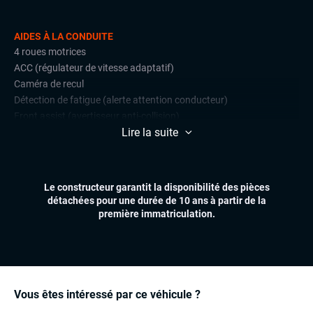
AIDES À LA CONDUITE
4 roues motrices
ACC (régulateur de vitesse adaptatif)
Caméra de recul
Détection de fatigue (alerte attention conducteur)
Front assist (avertisseur anti-collision)
Lire la suite
Lane assist (maintien de voie)
Park Assist
Radars de stationnement avant et arrière
Régulateur et limiteur de vitesse
Le constructeur garantit la disponibilité des pièces
détachées pour une durée de 10 ans à partir de la
CONFORT
première immatriculation.
Affichage tête haute (head-up display)
Climatisation automatique multizones
Essuie-glaces automatiques
Feux automatiques
Hayon électrique
Vous êtes intéressé par ce véhicule ?
Sièges chauffants