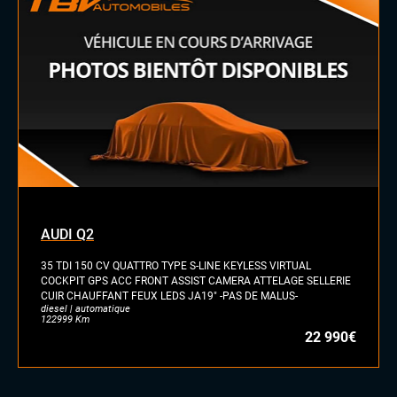
Vitres arrières surteintées
INTÉRIEUR
Sellerie cuir
Volant cuir
Volant méplat
Volant sport
AUDI Q2
35 TDI 150 CV QUATTRO TYPE S-LINE KEYLESS VIRTUAL
COCKPIT GPS ACC FRONT ASSIST CAMERA ATTELAGE SELLERIE
CUIR CHAUFFANT FEUX LEDS JA19" -PAS DE MALUS-
diesel | automatique
122999 Km
22 990€