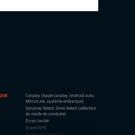
côtés de vendeurs expérimentés, une
opportunité qui lui ouvrira les portes vers
un avenir prometteur en tant que
commercial.
QUE
Carplay (Apple carplay, Android auto,
MirrorLink, système embarqué)
Dynamic Select, Drive Select (sélection
du mode de conduite)
Écran tactile
Grand GPS
Ordinateur de bord