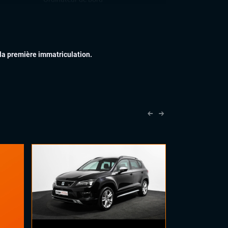
Téléphone Bluetooth
IEUR
Feux de jour à LED
Jantes alu
 la première immatriculation.
IEUR
Accoudoir central
Palettes au volant
Sellerie alcantara
Sièges sport
Volant cuir