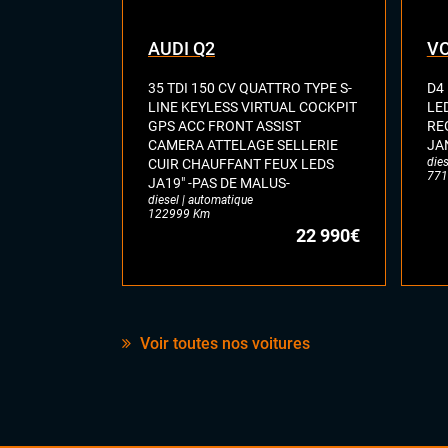
AUDI Q2
VO
35 TDI 150 CV QUATTRO TYPE S-
D4
LINE KEYLESS VIRTUAL COCKPIT
LE
GPS ACC FRONT ASSIST
RE
CAMERA ATTELAGE SELLERIE
JA
dies
CUIR CHAUFFANT FEUX LEDS
771
JA19" -PAS DE MALUS-
diesel | automatique
122999 Km
22 990€
Voir toutes nos voitures