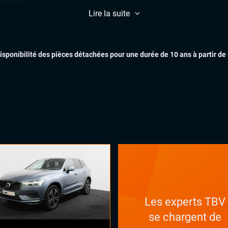
k Assist
Lire la suite
ars de stationnement avant et
ère
EXTÉR
lateur et limiteur de vitesse
disponibilité des pièces détachées pour une durée de 10 ans à partir de
matisation automatique multizones
INTÉR
uie-glaces automatiques
x automatiques
ges chauffants
ges massants
ual cockpit (live cockpit, compteur
tal)
ant chauffant
ant multifonctions
Les experts TBV
se chargent de