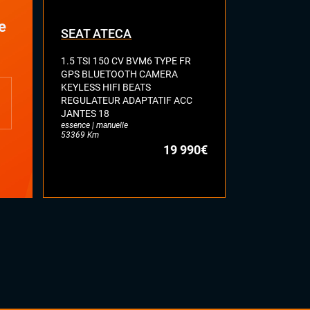
e
SEAT ATECA
VOLKSWA
1.5 TSI 150 CV BVM6 TYPE FR
2.0 BI-TDI 
GPS BLUETOOTH CAMERA
R LINE TOI
KEYLESS HIFI BEATS
FULL CUIR 
REGULATEUR ADAPTATIF ACC
DYNAUDIO 
JANTES 18
ATTELAGE E
essence | manuelle
diesel | automa
53369 Km
77113 Km
19 990€