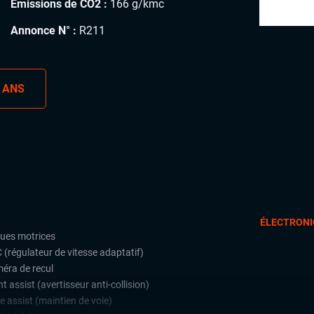
Émissions de CO2 :
166 g/kmc
Annonce N° :
R211
 ANS
ÉLECTRONI
oues motrices
 (régulateur de vitesse adaptatif)
éra de recul
t assist (avertisseur anti-collision)
e assist (maintien de voie)