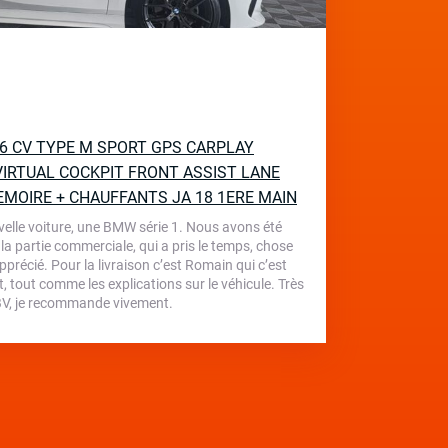
136 CV TYPE M SPORT GPS CARPLAY
IRTUAL COCKPIT FRONT ASSIST LANE
EMOIRE + CHAUFFANTS JA 18 1ERE MAIN
velle voiture, une BMW série 1. Nous avons été
 la partie commerciale, qui a pris le temps, chose
écié. Pour la livraison c’est Romain qui c’est
, tout comme les explications sur le véhicule. Très
 TBV, je recommande vivement.