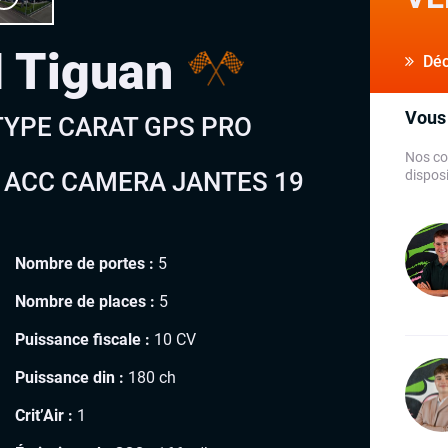
 Tiguan
Déco
Vous 
 TYPE CARAT GPS PRO
Nos co
 ACC CAMERA JANTES 19
disposi
Nombre de portes :
5
Nombre de places :
5
Puissance fiscale :
10 CV
Puissance din :
180 ch
Crit’Air :
1