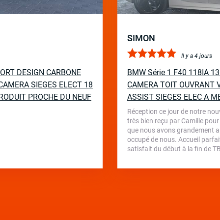
SIMON
Il y a 4 jours
PORT DESIGN CARBONE
BMW Série 1 F40 118IA 
CAMERA SIEGES ELECT 18
CAMERA TOIT OUVRANT V
RODUIT PROCHE DU NEUF
ASSIST SIEGES ELEC A M
Réception ce jour de notre nou
très bien reçu par Camille pour
que nous avons grandement appr
occupé de nous. Accueil parfait
satisfait du début à la fin de