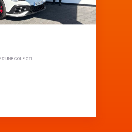
e
D’UNE GOLF GTI