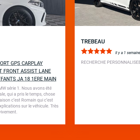
TREBEAU
Il y a 1 semain
RECHERCHE PERSONNALISEE 
SPORT GPS CARPLAY
T FRONT ASSIST LANE
FFANTS JA 18 1ERE MAIN
BMW série 1. Nous avons été
le, qui a pris le temps, chose
aison c’est Romain qui c’est
plications sur le véhicule. Très
 vivement.