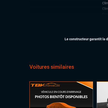
Cli
Cli
Ess
Feu
Hay
Rég
Siè
Le constructeur garantit la 
Virt
digi
Vol
AIDES À LA CONDUITE
4 r
Voitures similaires
ACC
Aid
Aler
Ass
Ave
Ave
lign
Cam