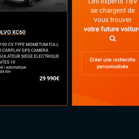
Les experts TBV
 (suspensions pilotées)
se chargent de
ction de fatigue (alerte attention
INTÉR
ducteur)
vous trouver
ctions de signalisation routière
votre future voitur
LVO XC60
t assist (avertisseur anti-collision)
e assist (maintien de voie)
 190 CV TYPE MOMETUM FULL
k Assist
D CARPLAY GPS CAMERA
ars de stationnement avant et
GULATEUR SIEGE ELECTRIQUE
ère
Créer une recherche
NTES 19
 Trafic (assistant de sortie de
personnalisée
el | automatique
tionnement)
04 Km
29 990€
lateur et limiteur de vitesse
 assist
LES 