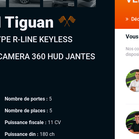
 Tiguan
Déco
Vous 
YPE R-LINE KEYLESS
Nos co
CAMERA 360 HUD JANTES
disposi
Nombre de portes :
5
Nombre de places :
5
Puissance fiscale :
11 CV
Puissance din :
180 ch