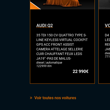
DCC
Déte
con
Déte
AUDI Q2
VO
Fron
Lan
35 TDI 150 CV QUATTRO TYPE S-
D4
Par
LINE KEYLESS VIRTUAL COCKPIT
LE
Rad
GPS ACC FRONT ASSIST
RE
arri
CAMERA ATTELAGE SELLERIE
JA
Rear
dies
CUIR CHAUFFANT FEUX LEDS
sta
771
JA19" -PAS DE MALUS-
Régu
diesel | automatique
122999 Km
Side
22 990€
Voir toutes nos voitures