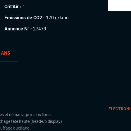
Crit’Air :
1
Émissions de CO2 :
170 g/kmc
Annonce N° :
27479
 ANS
ÉLECTRONI
ès et démarrage mains libres
ichage tête haute (head-up display)
uffage auxiliaire