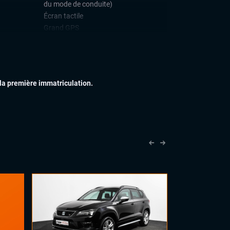
du mode de conduite)
Écran tactile
Grand GPS
Ordinateur de bord
Prise USB
Prises auxiliaires
Support telephone
 la première immatriculation.
Systeme HIFI DYNAUDIO
Système Start and Stop
Téléphone Bluetooth
IEUR
Anti-brouillards
Barres de toit
Feux adaptatifs
Feux de jour à LED
Feux full LED
Jantes alu
Rétroviseurs dégivrants
Toit ouvrant panoramique
Toit panoramique