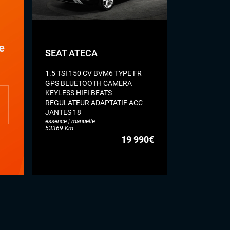
IEUR
Accoudoir central
Commandes au volant
Palettes au volant
e
SEAT ATECA
VOLKSWA
Rétroviseur intérieur jour/nuit
automatique
1.5 TSI 150 CV BVM6 TYPE FR
2.0 BI-TDI 
Rétroviseurs électriques
GPS BLUETOOTH CAMERA
R LINE TOI
Sellerie alcantara
KEYLESS HIFI BEATS
FULL CUIR 
Vitres électriques
REGULATEUR ADAPTATIF ACC
DYNAUDIO 
Volant cuir
JANTES 18
ATTELAGE E
essence | manuelle
diesel | automa
Volant sport
53369 Km
77113 Km
19 990€
PLUS
Auto-hold
Pack R-line