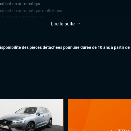
matisation automatique
matisation automatique multizones
uie-glaces automatiques
Lire la suite
x automatiques
on électrique
lage électrique des lombaires
ges chauffants
disponibilité des pièces détachées pour une durée de 10 ans à partir de
ual cockpit (live cockpit, compteur
tal)
ant multifonctions
EXTÉR
oues motrices
 (régulateur de vitesse adaptatif)
e au demarrage en côte
te survitesse
istant feux de route
rtisseur d'angles morts
rtisseur de franchissement de
es
éra 360