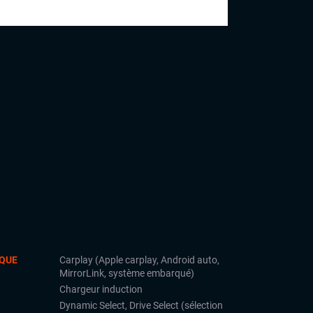
commerciale et est désormais prêt à vous
accueillir dans nos showrooms.
QUE
Carplay (Apple carplay, Android auto,
MirrorLink, système embarqué)
Chargeur induction
Dynamic Select, Drive Select (sélection