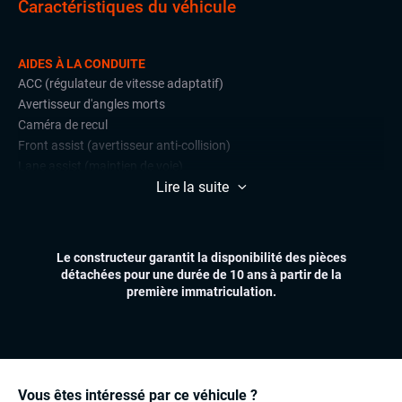
Caractéristiques du véhicule
AIDES À LA CONDUITE
ACC (régulateur de vitesse adaptatif)
Avertisseur d'angles morts
Caméra de recul
Front assist (avertisseur anti-collision)
Lane assist (maintien de voie)
Lire la suite
Radars de stationnement avant et arrière
Régulateur et limiteur de vitesse
CONFORT
Le constructeur garantit la disponibilité des pièces
Climatisation automatique multizones
détachées pour une durée de 10 ans à partir de la
Essuie-glaces automatiques
première immatriculation.
Feux automatiques
Hayon électrique
Sièges chauffants
Virtual cockpit (live cockpit, compteur digital)
Volant multifonctions
Vous êtes intéressé par ce véhicule ?