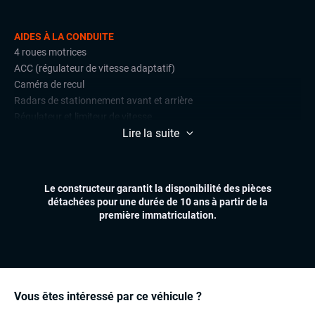
AIDES À LA CONDUITE
4 roues motrices
ACC (régulateur de vitesse adaptatif)
Caméra de recul
Radars de stationnement avant et arrière
Régulateur et limiteur de vitesse
Lire la suite
CONFORT
Accès et démarrage mains libres
Affichage tête haute (head-up display)
Le constructeur garantit la disponibilité des pièces
Climatisation automatique multizones
détachées pour une durée de 10 ans à partir de la
Essuie-glaces automatiques
première immatriculation.
Feux automatiques
Hayon électrique
Sièges chauffants
Virtual cockpit (live cockpit, compteur digital)
Volant multifonctions
Vous êtes intéressé par ce véhicule ?