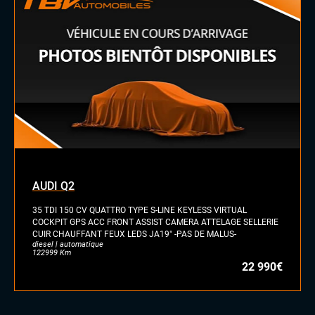
Sellerie Cuir Alcantara
Sièges sport
Vitres électriques
Volant cuir
Volant méplat
Volant sport
AUDI Q2
35 TDI 150 CV QUATTRO TYPE S-LINE KEYLESS VIRTUAL
COCKPIT GPS ACC FRONT ASSIST CAMERA ATTELAGE SELLERIE
CUIR CHAUFFANT FEUX LEDS JA19" -PAS DE MALUS-
diesel | automatique
122999 Km
22 990€