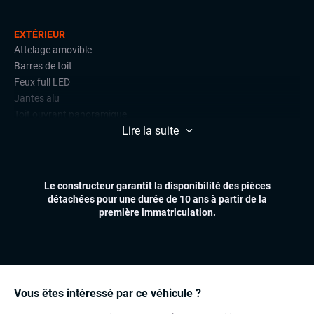
EXTÉRIEUR
Attelage amovible
Barres de toit
Feux full LED
Jantes alu
Toit ouvrant panoramique
Lire la suite
ÉLECTRONIQUE
Carplay (Apple carplay, Android auto, MirrorLink, système
embarqué)
Le constructeur garantit la disponibilité des pièces
Écran tactile
détachées pour une durée de 10 ans à partir de la
GPS
première immatriculation.
Ordinateur de bord
Système Start and Stop
Téléphone Bluetooth
INTÉRIEUR
Vous êtes intéressé par ce véhicule ?
Accoudoir central