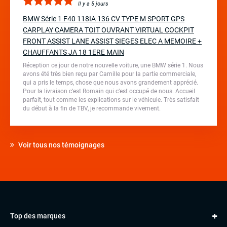
Il y a 5 jours
BMW Série 1 F40 118IA 136 CV TYPE M SPORT GPS
CARPLAY CAMERA TOIT OUVRANT VIRTUAL COCKPIT
FRONT ASSIST LANE ASSIST SIEGES ELEC A MEMOIRE +
CHAUFFANTS JA 18 1ERE MAIN
Réception ce jour de notre nouvelle voiture, une BMW série 1. Nous
avons été très bien reçu par Camille pour la partie commerciale,
qui a pris le temps, chose que nous avons grandement apprécié.
Pour la livraison c’est Romain qui c’est occupé de nous. Accueil
parfait, tout comme les explications sur le véhicule. Très satisfait
du début à la fin de TBV, je recommande vivement.
Voir tous nos témoignages
Top des marques