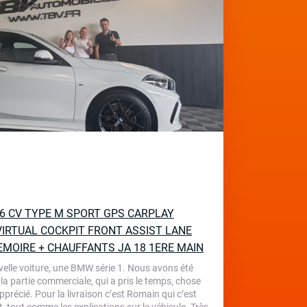
136 CV TYPE M SPORT GPS CARPLAY
IRTUAL COCKPIT FRONT ASSIST LANE
EMOIRE + CHAUFFANTS JA 18 1ERE MAIN
velle voiture, une BMW série 1. Nous avons été
 la partie commerciale, qui a pris le temps, chose
écié. Pour la livraison c’est Romain qui c’est
, tout comme les explications sur le véhicule. Très