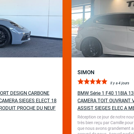
SIMON
Il y a 4 jours
PORT DESIGN CARBONE
BMW Série 1 F40 118IA 
CAMERA SIEGES ELECT 18
CAMERA TOIT OUVRANT V
RODUIT PROCHE DU NEUF
ASSIST SIEGES ELEC A M
Réception ce jour de notre nou
très bien reçu par Camille pour
que nous avons grandement appr
occupé de nous. Accueil parfait