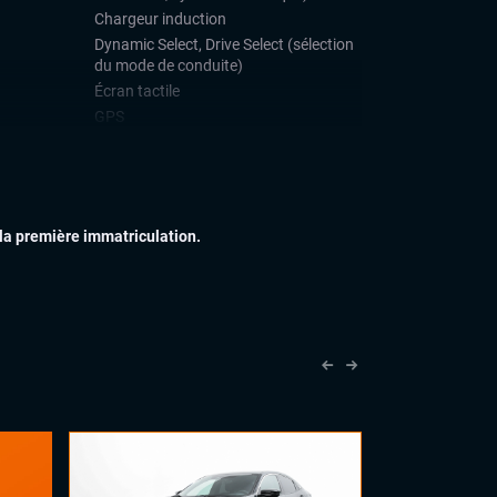
Chargeur induction
Dynamic Select, Drive Select (sélection
du mode de conduite)
Écran tactile
GPS
Ordinateur de bord
Prise USB
Système Start and Stop
Téléphone Bluetooth
 la première immatriculation.
IEUR
Anti-brouillards
Feux full LED
Jantes alu
Rétroviseurs dégivrants
IEUR
Accoudoir central
Commandes au volant
Palettes au volant
Sellerie Cuir Alcantara
Volant cuir