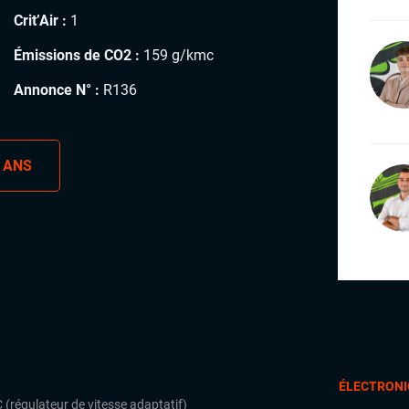
Crit’Air :
1
Émissions de CO2 :
159 g/kmc
Annonce N° :
R136
 ANS
ÉLECTRONI
 (régulateur de vitesse adaptatif)