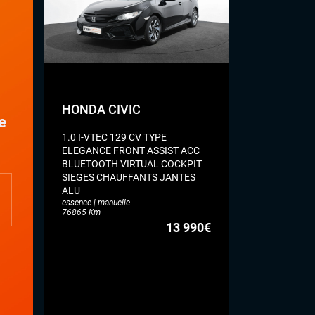
HONDA CIVIC
AUDI A3
e
1.0 I-VTEC 129 CV TYPE
SPORTBACK 
ELEGANCE FRONT ASSIST ACC
MILD HYBRID
BLUETOOTH VIRTUAL COCKPIT
CAMERA KEY
SIEGES CHAUFFANTS JANTES
COCKPIT HA
ALU
SELLERIE C
essence | manuelle
CHAUFFANT
76865 Km
LUMINEUSE 
13 990€
VOLANT MEP
18'
essence | auto
35234 Km