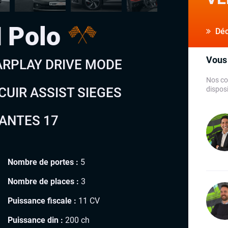
 Polo
Déco
Vous 
CARPLAY DRIVE MODE
Nos co
UIR ASSIST SIEGES
disposi
ANTES 17
Nombre de portes :
5
Nombre de places :
3
Puissance fiscale :
11 CV
Puissance din :
200 ch