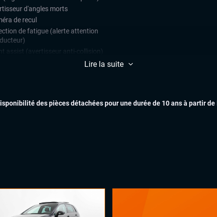
rtisseur d'angles morts
éra de recul
ction de fatigue (alerte attention
ducteur)
t assist (avertisseur anti-collision)
teur de vitesse
Lire la suite
ars de stationnement avant et
ère
ulateur de vitesse
disponibilité des pièces détachées pour une durée de 10 ans à partir de
matisation automatique multizones
EXTÉR
arrage mains libres
uie-glaces automatiques
x automatiques
ges chauffants
ual cockpit (live cockpit, compteur
INTÉR
tal)
ant multifonctions