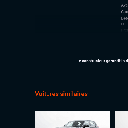
Ave
Cam
Déte
con
Fron
Limi
Rad
arri
Rég
Le constructeur garantit la 
CONFORT
Cli
Dém
Ess
Feu
Voitures similaires
Siè
Virt
digi
Vol