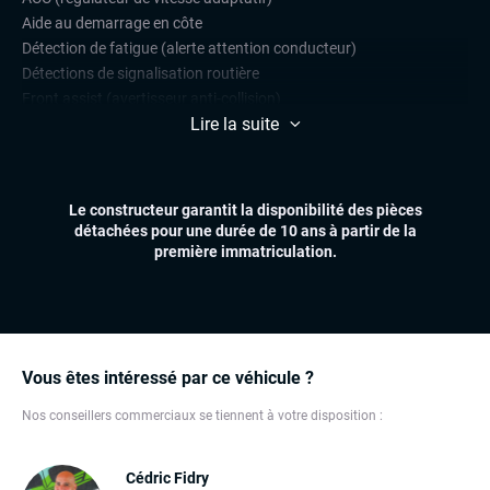
Aide au demarrage en côte
Détection de fatigue (alerte attention conducteur)
Détections de signalisation routière
Front assist (avertisseur anti-collision)
Lire la suite
Limiteur de vitesse
Park Assist
Radars de stationnement avant et arrière
Le constructeur garantit la disponibilité des pièces
CONFORT
détachées pour une durée de 10 ans à partir de la
Accès et démarrage mains libres
première immatriculation.
Climatisation automatique multizones
Essuie-glaces automatiques
Feux automatiques
Sièges chauffants
Volant multifonctions
Vous êtes intéressé par ce véhicule ?
Nos conseillers commerciaux se tiennent à votre disposition :
ÉLECTRONIQUE
Dynamic Select, Drive Select (sélection du mode de conduite)
Écran tactile
Cédric Fidry