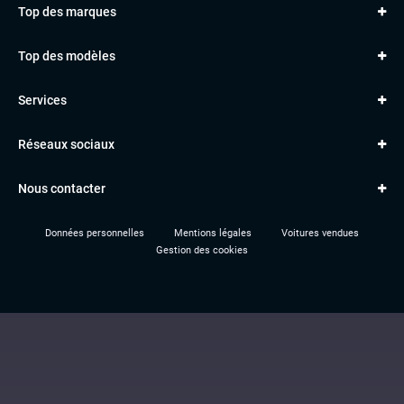
Top des marques
AUDI
Top des modèles
VOLKSWAGEN
Golf
MERCEDES
Services
Classe A
BMW
Jantes et pneus
Série 1
PORSCHE
Réseaux sociaux
Le garage TBV
A3
PEUGEOT
Paiement en ligne
Q3
RENAULT
Nous contacter
Location TBV
Données personnelles
Mentions légales
Voitures vendues
Gestion des cookies