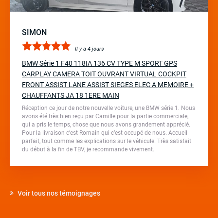
SIMON
Il y a 4 jours
BMW Série 1 F40 118IA 136 CV TYPE M SPORT GPS
CARPLAY CAMERA TOIT OUVRANT VIRTUAL COCKPIT
FRONT ASSIST LANE ASSIST SIEGES ELEC A MEMOIRE +
CHAUFFANTS JA 18 1ERE MAIN
Réception ce jour de notre nouvelle voiture, une BMW série 1. Nous
avons été très bien reçu par Camille pour la partie commerciale,
qui a pris le temps, chose que nous avons grandement apprécié.
Pour la livraison c’est Romain qui c’est occupé de nous. Accueil
parfait, tout comme les explications sur le véhicule. Très satisfait
du début à la fin de TBV, je recommande vivement.
Voir tous nos témoignages