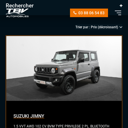
Rechercher
03 88 06 54 83
manuelle
automatique
diesel
essence
essence/ethanol
SUZUKI JIMNY
électrique
hybride
1.5 VVT AWD 102 CV BVM TYPE PRIVILEGE 2 PL. BLUETOOTH