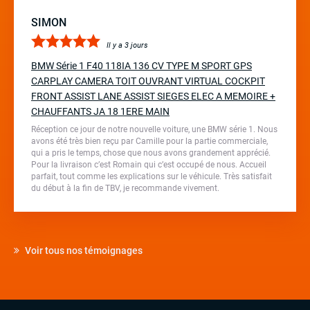
SIMON
Il y a 3 jours
BMW Série 1 F40 118IA 136 CV TYPE M SPORT GPS
CARPLAY CAMERA TOIT OUVRANT VIRTUAL COCKPIT
FRONT ASSIST LANE ASSIST SIEGES ELEC A MEMOIRE +
CHAUFFANTS JA 18 1ERE MAIN
Réception ce jour de notre nouvelle voiture, une BMW série 1. Nous
avons été très bien reçu par Camille pour la partie commerciale,
qui a pris le temps, chose que nous avons grandement apprécié.
Pour la livraison c’est Romain qui c’est occupé de nous. Accueil
parfait, tout comme les explications sur le véhicule. Très satisfait
du début à la fin de TBV, je recommande vivement.
Voir tous nos témoignages