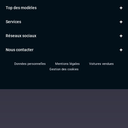
AUDI
Top des modèles
VOLKSWAGEN
Golf
MERCEDES
Services
Classe A
BMW
Jantes et pneus
Série 1
PORSCHE
Réseaux sociaux
Le garage TBV
A3
PEUGEOT
Paiement en ligne
Q3
RENAULT
Nous contacter
Location TBV
Données personnelles
Mentions légales
Voitures vendues
Gestion des cookies