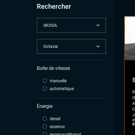
Rechercher
Boîte de vitesse
manuelle
automatique
R
O
A
Énergie
C
J
diesel
d
8
essence
essence/ethanol