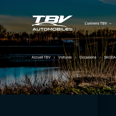
L’univers TBV
Accueil TBV
Voitures
Occasions
SKODA