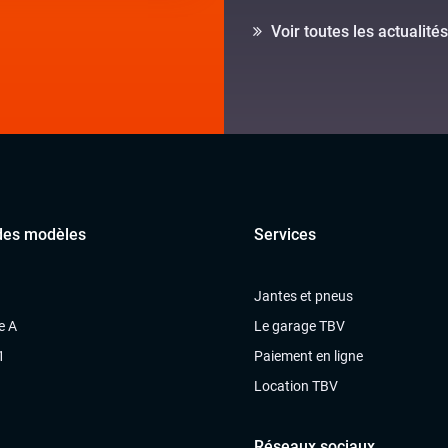
Voir toutes les actualités
des modèles
Services
Jantes et pneus
e A
Le garage TBV
1
Paiement en ligne
Location TBV
Réseaux sociaux