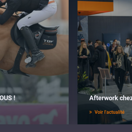
OUS !
Afterwork che
Voir l'actualité