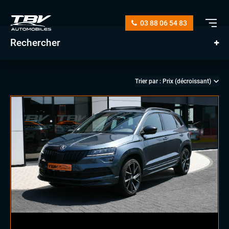
03 88 06 54 83
Rechercher
manuelle
automatique
diesel
essence