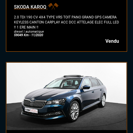
essence/ethanol
SKODA KAROQ
électrique
hybride
2.0 TDI 190 CV 4X4 TYPE VRS TOIT PANO GRAND GPS CAMERA
GPL
KEYLESS CANTON CARPLAY ACC DCC ATTELAGE ELEC FULL LED
!! 1 ERE MAIN !!
autre
diesel | automatique
59049 Km - 11/2020
Vendu