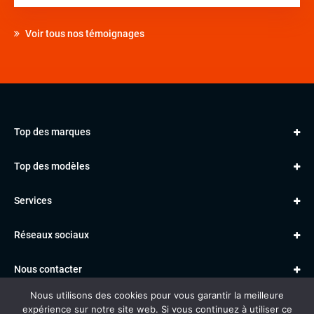
Voir tous nos témoignages
Top des marques
AUDI
Top des modèles
VOLKSWAGEN
Golf
MERCEDES
Services
Classe A
BMW
Jantes et pneus
Série 1
PORSCHE
Réseaux sociaux
Le garage TBV
A3
PEUGEOT
Paiement en ligne
Q3
RENAULT
Nous contacter
Location TBV
Nous utilisons des cookies pour vous garantir la meilleure
Données personnelles
Mentions légales
Voitures vendues
expérience sur notre site web. Si vous continuez à utiliser ce