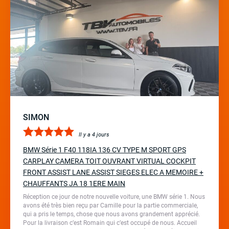
SIMON
Il y a 4 jours
BMW Série 1 F40 118IA 136 CV TYPE M SPORT GPS
CARPLAY CAMERA TOIT OUVRANT VIRTUAL COCKPIT
FRONT ASSIST LANE ASSIST SIEGES ELEC A MEMOIRE +
CHAUFFANTS JA 18 1ERE MAIN
Réception ce jour de notre nouvelle voiture, une BMW série 1. Nous
avons été très bien reçu par Camille pour la partie commerciale,
qui a pris le temps, chose que nous avons grandement apprécié.
Pour la livraison c’est Romain qui c’est occupé de nous. Accueil