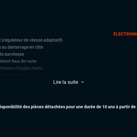
ÉLECTRONI
 (régulateur de vitesse adaptatif)
e au demarrage en côte
te survitesse
istant feux de route
rtisseur d'angles morts
éra de recul
Lire la suite
ecteur piétons
ction de fatigue (alerte attention
ducteur)
ctions de signalisation routière
disponibilité des pièces détachées pour une durée de 10 ans à partir de
t assist (avertisseur anti-collision)
EXTÉR
e assist (maintien de voie)
teur de vitesse
k Assist