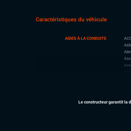
Caractéristiques du véhicule
AIDES À LA CONDUITE
ACC
Aid
Aler
Ass
Ave
Cam
Dét
Déte
con
Déte
Le constructeur garantit la 
Fron
Lan
Limi
Par