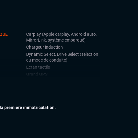
QUE
Carplay (Apple carplay, Android auto,
MirrorLink, système embarqué)
Chargeur induction
Dynamic Select, Drive Select (sélection
du mode de conduite)
Écran tactile
Grand GPS
Ordinateur de bord
Prises auxiliaires
Système Start and Stop
Téléphone Bluetooth
 la première immatriculation.
IEUR
Attelage
Feux de jour à LED
Feux full LED
Jantes alu