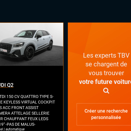
ars de stationnement avant et
ère
 Trafic (assistant de sortie de
tionnement)
INTÉR
ès et démarrage mains libres
matisation automatique multizones
uie-glaces automatiques
x automatiques
Les experts TBV
lage électrique des lombaires
se chargent de
ges chauffants
es électriques
vous trouver
ant chauffant
votre future voitur
DI Q2
ant multifonctions
TDI 150 CV QUATTRO TYPE S-
NE KEYLESS VIRTUAL COCKPIT
S ACC FRONT ASSIST
Créer une recherche
MERA ATTELAGE SELLERIE
personnalisée
IR CHAUFFANT FEUX LEDS
19" -PAS DE MALUS-
el | automatique