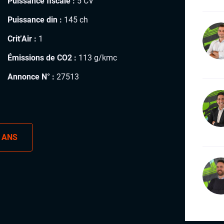
Puissance fiscale :
5 CV
Puissance din :
145 ch
Crit’Air :
1
Émissions de CO2 :
113 g/kmc
Annonce N° :
27513
 ANS