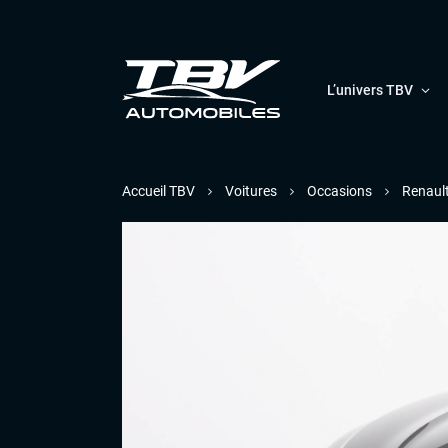
L’univers TBV
Accueil TBV
Voitures
Occasions
Renaul