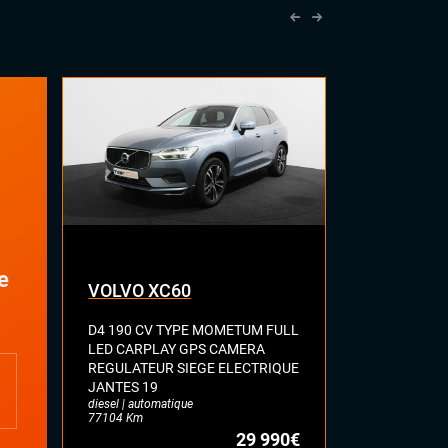
Vitres arrières surteintées
IEUR
Accoudoir central
Commandes au volant
Eclairage d'ambiance
Rétroviseur intérieur jour/nuit
automatique
Rétroviseurs électriques
Sellerie cuir nappa
Sièges sport
Vitres électriques
Volant cuir
e
VOLVO XC60
SEAT AT
Volant sport
D4 190 CV TYPE MOMETUM FULL
1.5 TSI 150
LED CARPLAY GPS CAMERA
GPS BLUET
REGULATEUR SIEGE ELECTRIQUE
KEYLESS HIF
JANTES 19
REGULATEUR
diesel | automatique
JANTES 18
77104 Km
essence | manue
29 990€
53369 Km