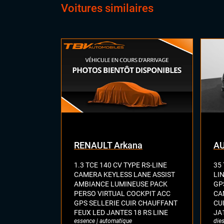
Rad
Voitures similaires
arri
Rear
sta
CONFORT
Acc
Cli
Ess
Feu
Rég
Siè
Sièg
Vol
RENAULT Arkana
AU
Vol
1.3 TCE 140 CV TYPE RS-LINE
35 
CAMERA KEYLESS LANE ASSIST
LI
AMBIANCE LUMINEUSE PACK
GP
PERSO VIRTUAL COCKPIT ACC
CA
GPS SELLERIE CUIR CHAUFFANT
CU
FEUX LED JANTES 18 RS LINE
JA
essence | automatique
dies