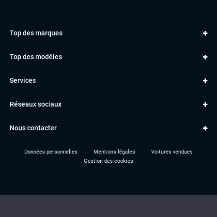
Top des marques
AUDI
Top des modèles
VOLKSWAGEN
Golf
MERCEDES
Services
Classe A
BMW
Jantes et pneus
Série 1
PORSCHE
Réseaux sociaux
Le garage TBV
A3
PEUGEOT
Paiement en ligne
Q3
RENAULT
Nous contacter
Location TBV
Données personnelles
Mentions légales
Voitures vendues
Gestion des cookies