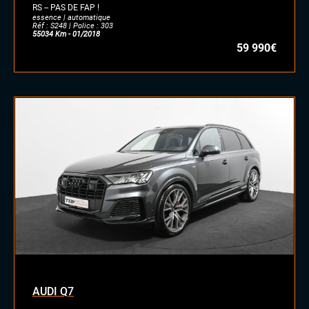
RS -- PAS DE FAP !
essence | automatique
Réf : S248 | Police : 303
55034 Km - 01/2018
59 990€
AUDI Q7