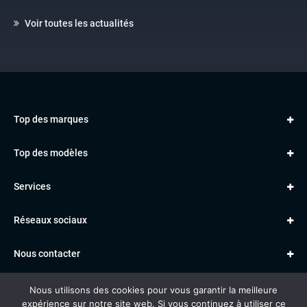
Voir toutes les actualités
Top des marques
AUDI
Top des modèles
VOLKSWAGEN
Golf
MERCEDES
Services
Classe A
BMW
Jantes et pneus
Série 1
PORSCHE
Réseaux sociaux
Le garage TBV
A3
PEUGEOT
Paiement en ligne
Q3
RENAULT
Nous contacter
Location TBV
Données personnelles
Mentions légales
Voitures vendues
Nous utilisons des cookies pour vous garantir la meilleure
Gestion des cookies
expérience sur notre site web. Si vous continuez à utiliser ce