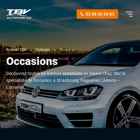
03 88 06 54 83
Accueil TBV
Voitures
Occasions
Occasions
Découvrez toutes les bonnes
occasions
en Alsace chez TBV, le
spécialiste de l’occasion à Strasbourg, Haguenau (Alsace –
Lorraine).