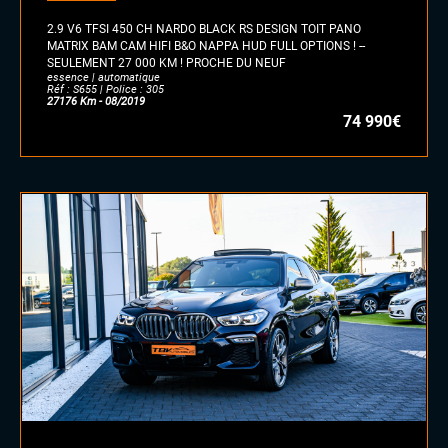
hybride
2.9 V6 TFSI 450 CH NARDO BLACK RS DESIGN TOIT PANO
GPL
MATRIX BAM CAM HIFI B&O NAPPA HUD FULL OPTIONS ! --
SEULEMENT 27 000 KM ! PROCHE DU NEUF
autre
essence | automatique
Réf : S655 | Police : 305
27176 Km - 08/2019
74 990€