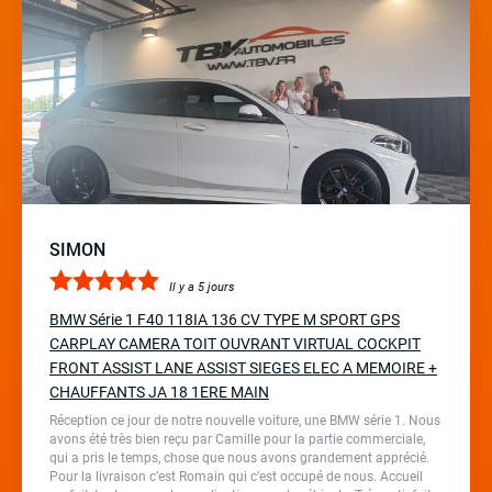
SIMON
Il y a 5 jours
BMW Série 1 F40 118IA 136 CV TYPE M SPORT GPS
CARPLAY CAMERA TOIT OUVRANT VIRTUAL COCKPIT
FRONT ASSIST LANE ASSIST SIEGES ELEC A MEMOIRE +
CHAUFFANTS JA 18 1ERE MAIN
Réception ce jour de notre nouvelle voiture, une BMW série 1. Nous
avons été très bien reçu par Camille pour la partie commerciale,
qui a pris le temps, chose que nous avons grandement apprécié.
Pour la livraison c’est Romain qui c’est occupé de nous. Accueil