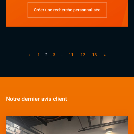
Créer une recherche personnalisée
«
1
2
3
…
11
12
13
»
Notre dernier avis client