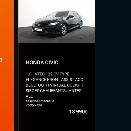
Commandes au volant
Palettes au volant
Rétroviseurs électriques
Sellerie cuir
Tableau de bord en cuir
Vitres électriques
Volant cuir
e
HONDA CIVIC
TOYOTA C
1.0 I-VTEC 129 CV TYPE
TOURING SP
ELEGANCE FRONT ASSIST ACC
TEAM D VIR
BLUETOOTH VIRTUAL COCKPIT
CAMERA KE
SIEGES CHAUFFANTS JANTES
ASSIST LANE
ALU
MODE FULL L
essence | manuelle
MAIN
76865 Km
hybride | autom
13 990€
34819 Km