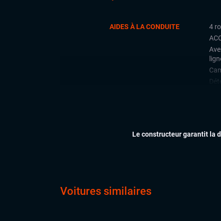
AIDES À LA CONDUITE
4 r
ACC
Ave
lign
Cam
Déte
Lan
Limi
Rad
arri
Le constructeur garantit la 
Rég
CONFORT
Acc
Aff
Cli
Voitures similaires
Dém
Ess
Feu