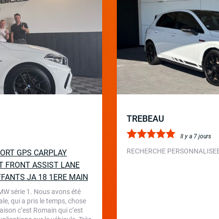
TREBEAU
Il y a 7 jours
RECHERCHE PERSONNALISEE 
SPORT GPS CARPLAY
T FRONT ASSIST LANE
FFANTS JA 18 1ERE MAIN
BMW série 1. Nous avons été
le, qui a pris le temps, chose
aison c’est Romain qui c’est