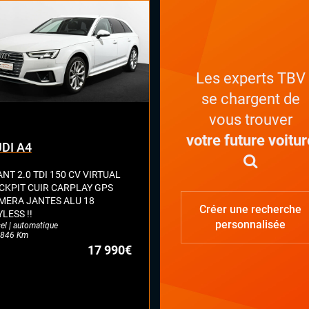
on électrique
lage électrique des lombaires
ges chauffants
ges électriques à mémoire
es ventilés
Les experts TBV
ual cockpit (live cockpit, compteur
se chargent de
tal)
nt à réglage électrique
vous trouver
ant multifonctions
votre future voitur
DI A4
NT 2.0 TDI 150 CV VIRTUAL
CKPIT CUIR CARPLAY GPS
MERA JANTES ALU 18
Créer une recherche
LESS !!
personnalisée
el | automatique
846 Km
17 990€