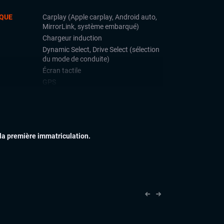
QUE
Carplay (Apple carplay, Android auto,
MirrorLink, système embarqué)
Chargeur induction
Dynamic Select, Drive Select (sélection
du mode de conduite)
Écran tactile
GPS
Ordinateur de bord
Système Start and Stop
Téléphone Bluetooth
 la première immatriculation.
IEUR
Barres de toit
Échappement sport
Feux full LED
Jantes alu
Toit ouvrant
Vitres arrières surteintées
IEUR
Accoudoir central