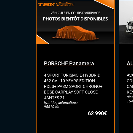
Hay
Rég
Siè
Siè
Sièg
Virt
digi
Vola
Vol
PORSCHE Panamera
AU
4 SPORT TURISMO E-HYBDRID
AVA
462 CV - 10 YEARS EDITION -
CO
PDLS+ PASM SPORT CHRONO+
CA
BOSE CARPLAY SOFT CLOSE
KEY
dies
JANTES 21
154
hybride | automatique
95810 Km
62 990€