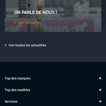
ON PARLE DE NOUS !
Voir l'actualité
Voir toutes les actualités
Top des marques
AUDI
Top des modèles
VOLKSWAGEN
Golf
MERCEDES
Services
Classe A
BMW