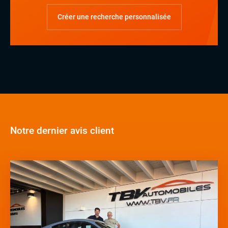
Créer une recherche personnalisée
diesel
essence
essence/ethanol
électrique
hybride
GPL
autre
Notre dernier avis client