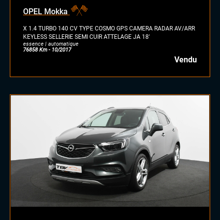
essence/ethanol
OPEL Mokka
électrique
hybride
X 1.4 TURBO 140 CV TYPE COSMO GPS CAMERA RADAR AV/ARR
GPL
KEYLESS SELLERIE SEMI CUIR ATTELAGE JA 18'
essence | automatique
autre
76858 Km - 10/2017
Vendu