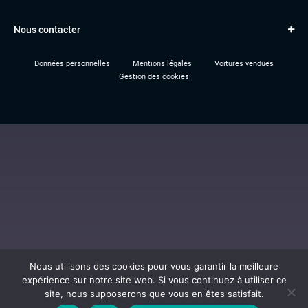
PEUGEOT
Paiement en ligne
Q3
RENAULT
Nous contacter
Location TBV
Données personnelles
Mentions légales
Voitures vendues
Gestion des cookies
Nous utilisons des cookies pour vous garantir la meilleure
expérience sur notre site web. Si vous continuez à utiliser ce
site, nous supposerons que vous en êtes satisfait.
Al