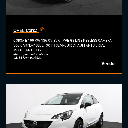
diesel
essence
essence/ethanol
OPEL Corsa
électrique
hybride
CORSA-E 100 KW 136 CV BVA TYPE GS LINE KEYLESS CAMERA
GPL
360 CARPLAY BLUETOOTH SEMI-CUIR CHAUFFANTS DRIVE
MODE JANTES 17
autre
électrique | automatique
43186 Km - 01/2021
Vendu