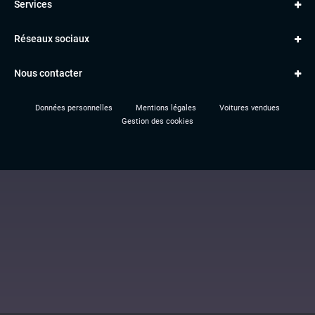
Services
Classe A
BMW
Jantes et pneus
Série 1
PORSCHE
Réseaux sociaux
Le garage TBV
A3
PEUGEOT
Paiement en ligne
Q3
RENAULT
Nous contacter
Location TBV
Données personnelles
Mentions légales
Voitures vendues
Gestion des cookies