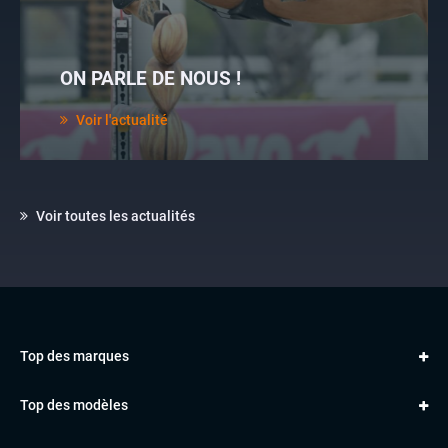
ON PARLE DE NOUS !
Voir l'actualité
Voir toutes les actualités
Top des marques
AUDI
Top des modèles
VOLKSWAGEN
Golf
MERCEDES