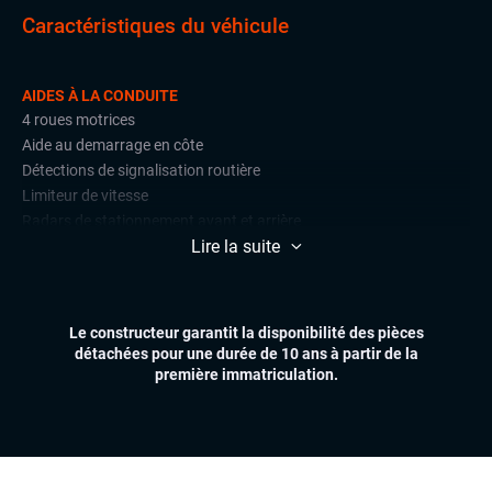
Caractéristiques du véhicule
AIDES À LA CONDUITE
4 roues motrices
Aide au demarrage en côte
Détections de signalisation routière
Limiteur de vitesse
Radars de stationnement avant et arrière
Lire la suite
Régulateur de vitesse
CONFORT
Accès mains libres
Le constructeur garantit la disponibilité des pièces
Climatisation automatique
détachées pour une durée de 10 ans à partir de la
Démarrage mains libres
première immatriculation.
Essuie-glaces automatiques
Feux automatiques
Sièges chauffants
Virtual cockpit (live cockpit, compteur digital)