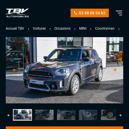
03 88 06 54 83
Accueil TBV
Voitures
Occasions
MINI
Countryman
COO