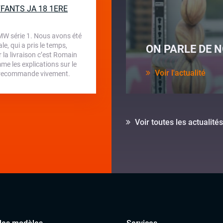
FANTS JA 18 1ERE
BMW série 1. Nous avons été
e, qui a pris le temps,
ON PARLE DE N
la livraison c’est Romain
me les explications sur le
Voir l'actualité
 je recommande vivement.
Voir toutes les actualités