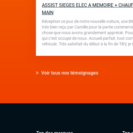
ASSIST SIEGES ELEC A MEMOIRE + CHAUF
MAIN
Réception ce jour de notre nouvelle voiture, une 
très bien reçu par Camille pour la partie commercial
chose que nous avons grandement apprécié. Pour 
qui c’est occupé de nous. Accueil parfait, tout com
véhicule. Très satisfait du début à la fin de TBV,
Voir tous nos témoignages