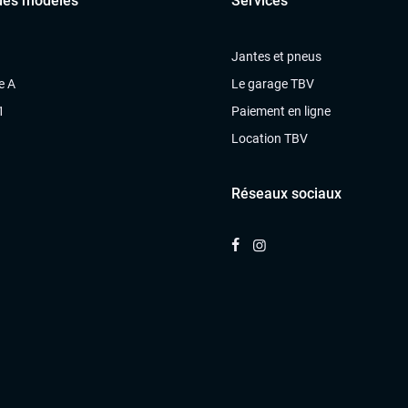
des modèles
Services
Jantes et pneus
e A
Le garage TBV
1
Paiement en ligne
Location TBV
Réseaux sociaux