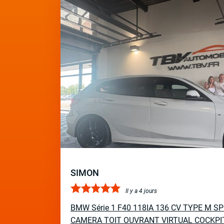
SIMON
Il y a 4 jours
BMW Série 1 F40 118IA 136 CV TYPE M 
CAMERA TOIT OUVRANT VIRTUAL COCKPI