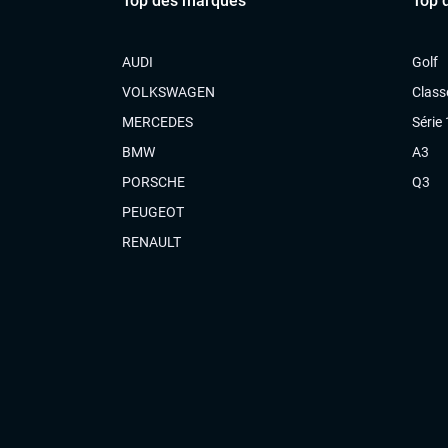
Top des marques
Top 
AUDI
Golf
VOLKSWAGEN
Class
MERCEDES
Série 
BMW
A3
PORSCHE
Q3
PEUGEOT
RENAULT