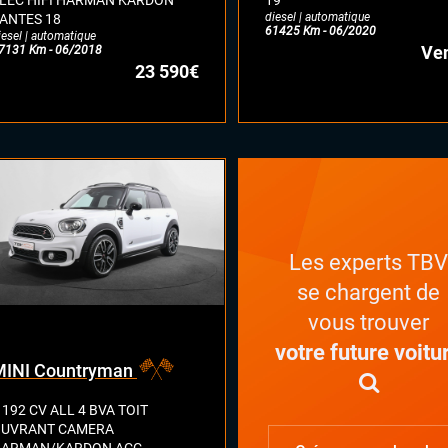
LEC HIFI HARMAN KARDON
19"
diesel | automatique
ANTES 18
61425 Km - 06/2020
iesel | automatique
Ve
7131 Km - 06/2018
23 590€
Les experts TB
se chargent de
vous trouver
votre future voitu
MINI Countryman
 192 CV ALL 4 BVA TOIT
UVRANT CAMERA