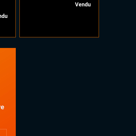
Vendu
ndu
V
re