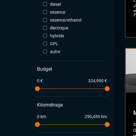
E
diesel
J
d
essence
7
essence/ethanol
électrique
hybride
GPL
autre
Budget
0 €
324,990 €
Kilométrage
0 km
290,459 km
S
O