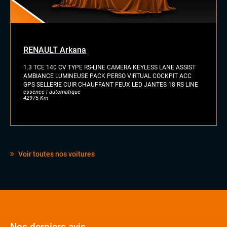
Palettes au volant
Rétroviseurs électriques
Sellerie cuir
Stores pare soleil
Vitres électriques
RENAULT Arkana
1.3 TCE 140 CV TYPE RS-LINE CAMERA KEYLESS LANE ASSIST
EXTÉRIEUR
AMBIANCE LUMINEUSE PACK PERSO VIRTUAL COCKPIT ACC
Feux full LED
GPS SELLERIE CUIR CHAUFFANT FEUX LED JANTES 18 RS LINE
Jantes alu
essence | automatique
42975 Km
Toit ouvrant panoramique
Vitres arrières surteintées
Voir toutes nos voitures
Nos derniers avis