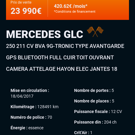
Prix de vente
420.62€ /mois*
23 990€
*Conditions de financement
MERCEDES GLC
250 211 CV BVA 9G-TRONIC TYPE AVANTGARDE
GPS BLUETOOTH FULL CUIR TOIT OUVRANT
CAMERA ATTELAGE HAYON ELEC JANTES 18
Mise en circulation :
Nombre de portes :
5
18/04/2017
Nombre de places :
5
Kilométrage :
128491 km
Puissance fiscale :
12 CV
Numéro de police :
70
Puissance din :
204 ch
Énergie :
essence
Crit’Air :
1