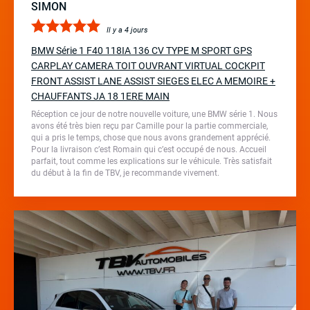
SIMON
Il y a 4 jours
BMW Série 1 F40 118IA 136 CV TYPE M SPORT GPS
CARPLAY CAMERA TOIT OUVRANT VIRTUAL COCKPIT
FRONT ASSIST LANE ASSIST SIEGES ELEC A MEMOIRE +
CHAUFFANTS JA 18 1ERE MAIN
Réception ce jour de notre nouvelle voiture, une BMW série 1. Nous
avons été très bien reçu par Camille pour la partie commerciale,
qui a pris le temps, chose que nous avons grandement apprécié.
Pour la livraison c’est Romain qui c’est occupé de nous. Accueil
parfait, tout comme les explications sur le véhicule. Très satisfait
du début à la fin de TBV, je recommande vivement.