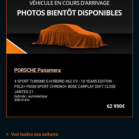
Jantes alu
Toit ouvrant panoramique
Vitres arrières surteintées
INTÉRIEUR
Accoudoir central
Commandes au volant
Eclairage d'ambiance
Palettes au volant
Rétroviseur intérieur jour/nuit automatique
PORSCHE Panamera
Sellerie semi cuir
Volant méplat
4 SPORT TURISMO E-HYBDRID 462 CV - 10 YEARS EDITION -
Volant sport
PDLS+ PASM SPORT CHRONO+ BOSE CARPLAY SOFT CLOSE
JANTES 21
hybride | automatique
95810 Km
62 990€
Voir toutes nos voitures