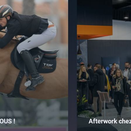
OUS !
Afterwork che