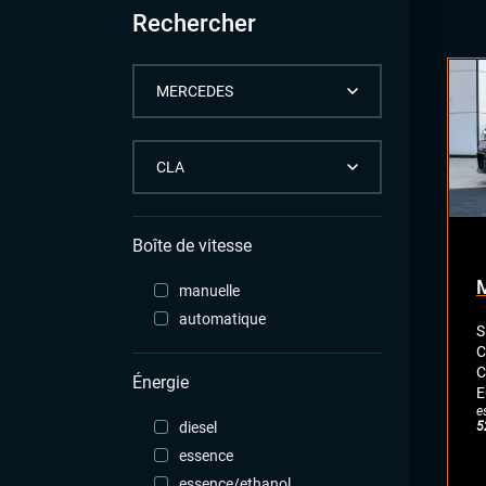
Rechercher
Boîte de vitesse
manuelle
automatique
S
C
C
Énergie
E
e
5
diesel
essence
essence/ethanol