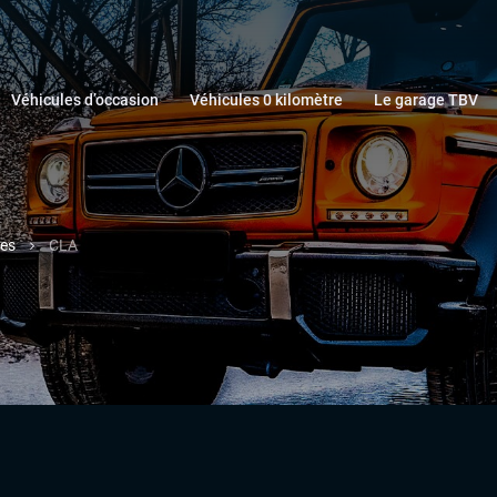
Véhicules d’occasion
Véhicules 0 kilomètre
Le garage TBV
es
CLA