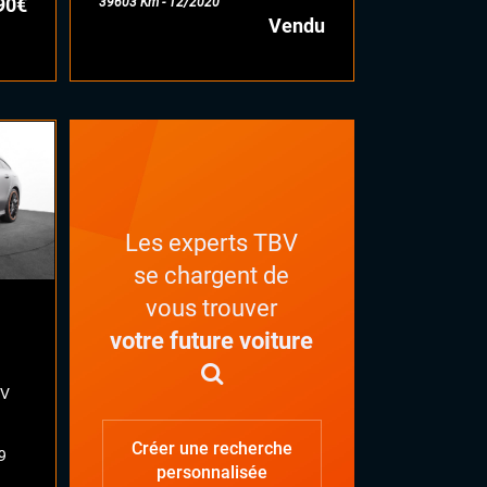
90€
39603 Km - 12/2020
Vendu
Les experts TBV
se chargent de
vous trouver
votre future voiture
CV
Créer une recherche
9
personnalisée