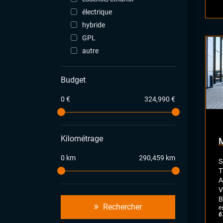
électrique
hybride
GPL
autre
Budget
0 €
324,990 €
Kilométrage
0 km
290,459 km
S
T
A
V
B
Rechercher
e
6