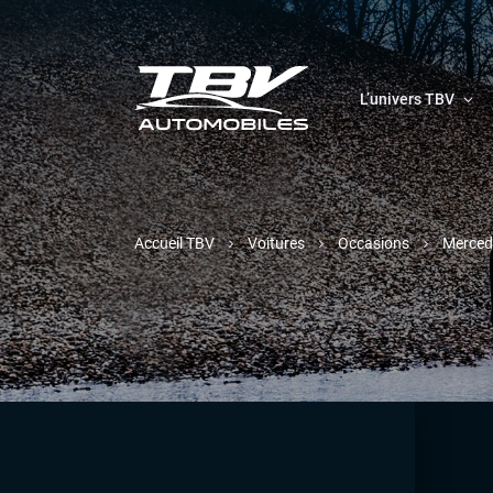
L’univers TBV
Accueil TBV
Voitures
Occasions
Merced