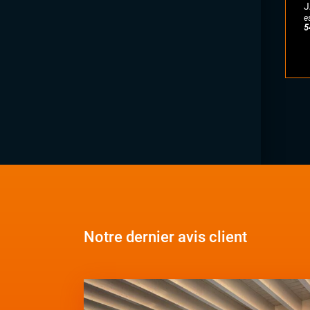
J
e
5
Notre dernier avis client