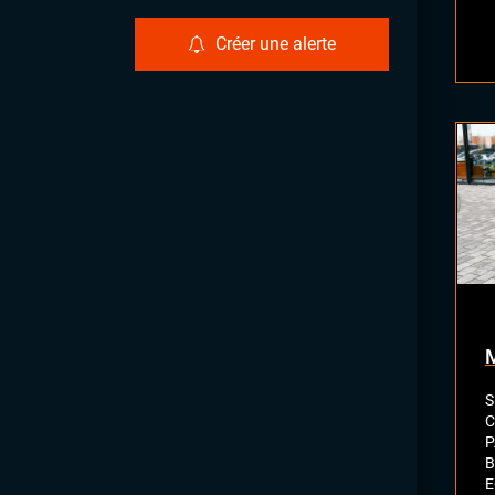
Créer une alerte
S
C
P
B
E