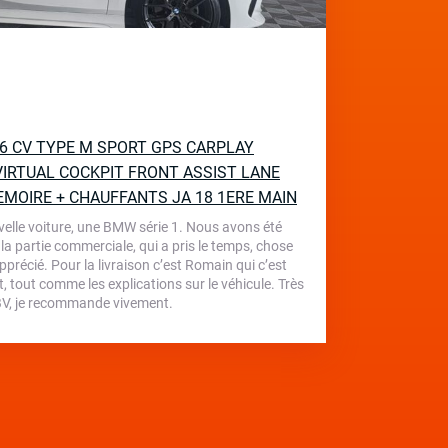
136 CV TYPE M SPORT GPS CARPLAY
IRTUAL COCKPIT FRONT ASSIST LANE
EMOIRE + CHAUFFANTS JA 18 1ERE MAIN
velle voiture, une BMW série 1. Nous avons été
 la partie commerciale, qui a pris le temps, chose
écié. Pour la livraison c’est Romain qui c’est
, tout comme les explications sur le véhicule. Très
 TBV, je recommande vivement.