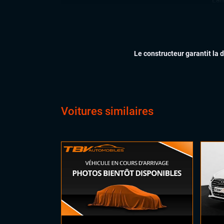
Lan
Par
Rad
arri
Régu
Le constructeur garantit la 
CONFORT
Cli
Dém
Ess
Feu
Voitures similaires
Siè
Virt
digi
Vol