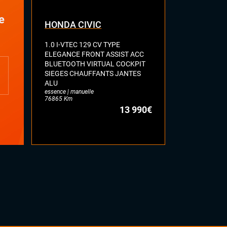
e
HONDA CIVIC
TOYOTA C
1.0 I-VTEC 129 CV TYPE
TOURING SP
ELEGANCE FRONT ASSIST ACC
TEAM D VIR
BLUETOOTH VIRTUAL COCKPIT
CAMERA KE
SIEGES CHAUFFANTS JANTES
ASSIST LANE
ALU
MODE FULL L
essence | manuelle
MAIN
76865 Km
hybride | autom
13 990€
34819 Km