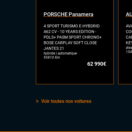
PORSCHE Panamera
AU
4 SPORT TURISMO E-HYBDRID
AVA
462 CV - 10 YEARS EDITION -
CO
PDLS+ PASM SPORT CHRONO+
CA
BOSE CARPLAY SOFT CLOSE
KEY
dies
JANTES 21
154
hybride | automatique
95810 Km
62 990€
Voir toutes nos voitures