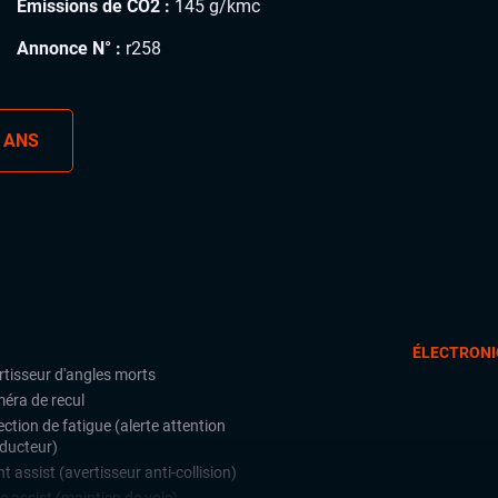
Émissions de CO2 :
145 g/kmc
Annonce N° :
r258
 ANS
ÉLECTRONI
rtisseur d'angles morts
éra de recul
ction de fatigue (alerte attention
ducteur)
t assist (avertisseur anti-collision)