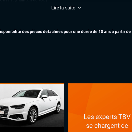
e assist (maintien de voie)
k Assist
Lire la suite
ars de stationnement avant et
EXTÉR
ère
lateur et limiteur de vitesse
disponibilité des pièces détachées pour une durée de 10 ans à partir de
matisation automatique
arrage mains libres
INTÉR
uie-glaces automatiques
x automatiques
ges chauffants
ual cockpit (live cockpit, compteur
tal)
ant multifonctions
LES 
Les experts TBV
se chargent de