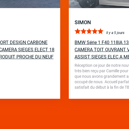
SIMON
Il y a 5 jours
PORT DESIGN CARBONE
BMW Série 1 F40 118IA 
CAMERA SIEGES ELECT 18
CAMERA TOIT OUVRANT V
RODUIT PROCHE DU NEUF
ASSIST SIEGES ELEC A M
Réception ce jour de notre nou
très bien reçu par Camille pour
que nous avons grandement appr
occupé de nous. Accueil parfait
satisfait du début à la fin de