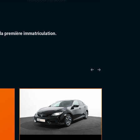
Téléphone Bluetooth
IEUR
Feux full LED
Jantes alu
Toit ouvrant panoramique
 la première immatriculation.
Vitres arrières surteintées
IEUR
Palettes au volant
Sellerie alcantara
Sellerie semi cuir
Sièges sport
Volant cuir
Volant méplat
PLUS
PACK AMG