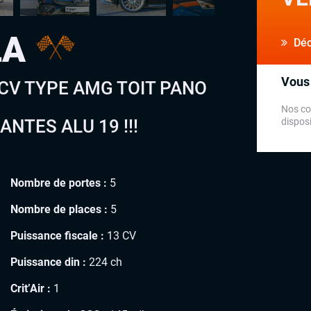
LA
Déco
Vous 
 CV TYPE AMG TOIT PANO
Nos co
NTES ALU 19 !!!
disposi
Nombre de portes :
5
Nombre de places :
5
Puissance fiscale :
13 CV
Puissance din :
224 ch
Crit’Air :
1