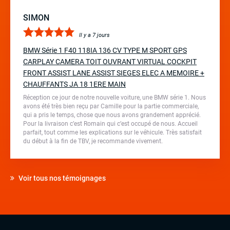
SIMON
Il y a 7 jours
BMW Série 1 F40 118IA 136 CV TYPE M SPORT GPS
CARPLAY CAMERA TOIT OUVRANT VIRTUAL COCKPIT
FRONT ASSIST LANE ASSIST SIEGES ELEC A MEMOIRE +
CHAUFFANTS JA 18 1ERE MAIN
Réception ce jour de notre nouvelle voiture, une BMW série 1. Nous
avons été très bien reçu par Camille pour la partie commerciale,
qui a pris le temps, chose que nous avons grandement apprécié.
Pour la livraison c’est Romain qui c’est occupé de nous. Accueil
parfait, tout comme les explications sur le véhicule. Très satisfait
du début à la fin de TBV, je recommande vivement.
Voir tous nos témoignages