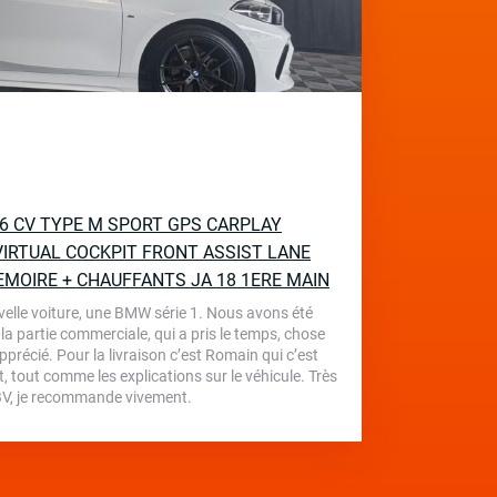
136 CV TYPE M SPORT GPS CARPLAY
IRTUAL COCKPIT FRONT ASSIST LANE
EMOIRE + CHAUFFANTS JA 18 1ERE MAIN
velle voiture, une BMW série 1. Nous avons été
 la partie commerciale, qui a pris le temps, chose
écié. Pour la livraison c’est Romain qui c’est
, tout comme les explications sur le véhicule. Très
 TBV, je recommande vivement.