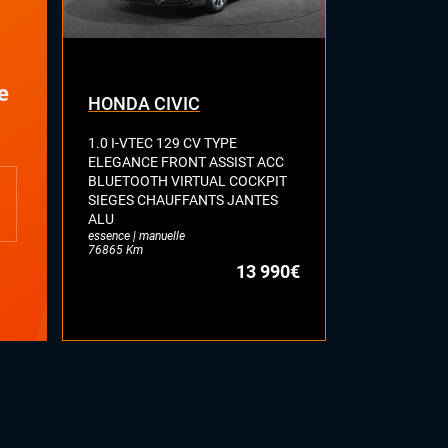
e
HONDA CIVIC
TOYOTA C
1.0 I-VTEC 129 CV TYPE
TOURING SP
ELEGANCE FRONT ASSIST ACC
TEAM D VIR
BLUETOOTH VIRTUAL COCKPIT
CAMERA KE
SIEGES CHAUFFANTS JANTES
ASSIST LANE
ALU
MODE FULL L
essence | manuelle
MAIN
76865 Km
hybride | autom
13 990€
34819 Km