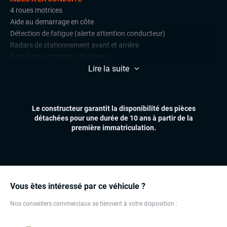
4 roues motrices
Aide au demarrage en côte
Détection de fatigue (alerte attention conducteur)
Radars de stationnement avant et arrière
Régulateur et limiteur de vitesse
Lire la suite
CONFORT
Accès mains libres
Climatisation automatique
Le constructeur garantit la disponibilité des pièces
Essuie-glaces automatiques
détachées pour une durée de 10 ans à partir de la
Feux automatiques
première immatriculation.
Hayon électrique
Sièges chauffants
Volant multifonctions
ÉLECTRONIQUE
Vous êtes intéressé par ce véhicule ?
Dynamic Select, Drive Select (sélection du mode de conduite)
Nos conseillers commerciaux se tiennent à votre disposition :
GPS
Ordinateur de bord