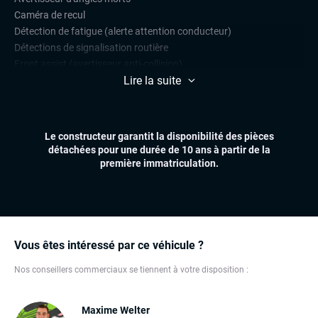
Caméra de recul
Détection de fatigue (alerte attention conducteur)
Détections de signalisation routière
Front assist (avertisseur anti-collision)
Lire la suite
Lane assist (maintien de voie)
Limiteur de vitesse
Park Assist
Radars de stationnement avant et arrière
Le constructeur garantit la disponibilité des pièces
Régulateur de vitesse
détachées pour une durée de 10 ans à partir de la
première immatriculation.
CONFORT
Climatisation automatique multizones
Démarrage mains libres
Essuie-glaces automatiques
Feux automatiques
Vous êtes intéressé par ce véhicule ?
Sièges chauffants
Nos conseillers commerciaux se tiennent à votre disposition :
Virtual cockpit (live cockpit, compteur digital)
Volant multifonctions
Maxime Welter