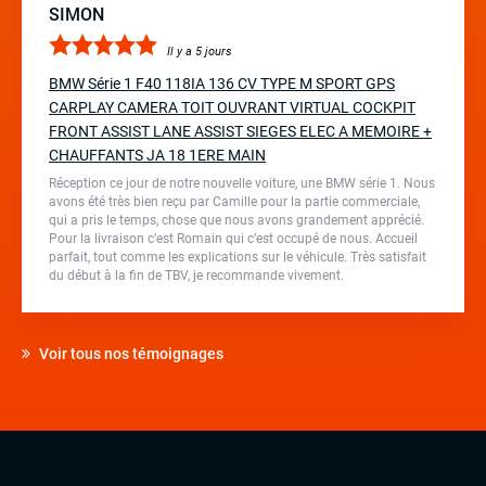
SIMON
Il y a 5 jours
BMW Série 1 F40 118IA 136 CV TYPE M SPORT GPS
CARPLAY CAMERA TOIT OUVRANT VIRTUAL COCKPIT
FRONT ASSIST LANE ASSIST SIEGES ELEC A MEMOIRE +
CHAUFFANTS JA 18 1ERE MAIN
Réception ce jour de notre nouvelle voiture, une BMW série 1. Nous
avons été très bien reçu par Camille pour la partie commerciale,
qui a pris le temps, chose que nous avons grandement apprécié.
Pour la livraison c’est Romain qui c’est occupé de nous. Accueil
parfait, tout comme les explications sur le véhicule. Très satisfait
du début à la fin de TBV, je recommande vivement.
Voir tous nos témoignages