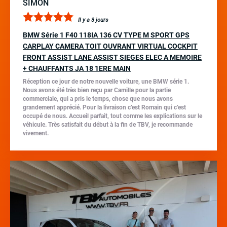
SIMON
Il y a 3 jours
BMW Série 1 F40 118IA 136 CV TYPE M SPORT GPS
CARPLAY CAMERA TOIT OUVRANT VIRTUAL COCKPIT
FRONT ASSIST LANE ASSIST SIEGES ELEC A MEMOIRE
+ CHAUFFANTS JA 18 1ERE MAIN
Réception ce jour de notre nouvelle voiture, une BMW série 1.
Nous avons été très bien reçu par Camille pour la partie
commerciale, qui a pris le temps, chose que nous avons
grandement apprécié. Pour la livraison c’est Romain qui c’est
occupé de nous. Accueil parfait, tout comme les explications sur le
véhicule. Très satisfait du début à la fin de TBV, je recommande
vivement.