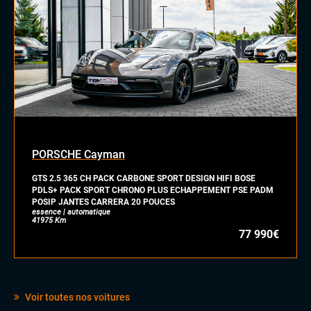
Dynamic Select, Drive Select (sélection du mode de conduite)
Écran tactile
Grand GPS
Ordinateur de bord
Système Hifi MERIDIAN
Téléphone Bluetooth
INTÉRIEUR
Accoudoir central
Commandes au volant
PORSCHE Cayman
Eclairage d'ambiance
Palettes au volant
GTS 2.5 365 CH PACK CARBONE SPORT DESIGN HIFI BOSE
PDLS+ PACK SPORT CHRONO PLUS ECHAPPEMENT PSE PADM
Rétroviseurs électriques
POSIP JANTES CARRERA 20 POUCES
Sellerie cuir
essence | automatique
41975 Km
Sièges sport
77 990€
Vitres électriques
Volant sport
Voir toutes nos voitures