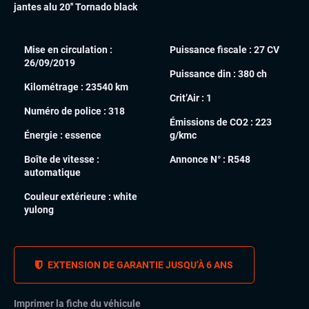
jantes alu 20'' Tornado black
Mise en circulation :
Puissance fiscale :
27 CV
26/09/2019
Puissance din :
380 ch
Kilométrage :
23540 km
Crit’Air :
1
Numéro de police :
318
Émissions de CO2 :
223
Énergie :
essence
g/kmc
Boîte de vitesse :
Annonce N° :
R548
automatique
Couleur extérieure :
white
yulong
EXTENSION DE GARANTIE JUSQU’À 6 ANS
Imprimer la fiche du véhicule