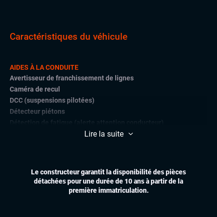
Caractéristiques du véhicule
AIDES À LA CONDUITE
Avertisseur de franchissement de lignes
Caméra de recul
DCC (suspensions pilotées)
Détecteur piétons
Détection de fatigue (alerte attention conducteur)
Lire la suite
Détections de signalisation routière
Front assist (avertisseur anti-collision)
Lane assist (maintien de voie)
Radars de stationnement avant et arrière
Le constructeur garantit la disponibilité des pièces
Régulateur et limiteur de vitesse
détachées pour une durée de 10 ans à partir de la
première immatriculation.
CONFORT
Accès et démarrage mains libres