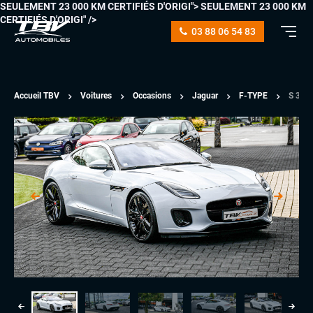
SEULEMENT 23 000 KM CERTIFIÉS D'ORIGI">
SEULEMENT 23 000 KM
CERTIFIÉS D'ORIGI" />
03 88 06 54 83
Accueil TBV
Voitures
Occasions
Jaguar
F-TYPE
S 3.0