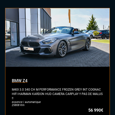
Écran tactile
Grand GPS
Prises auxiliaires
Système Hifi MERIDIAN
Téléphone Bluetooth
EXTÉRIEUR
Échappement sport
Feux de jour à LED
Feux full LED
Jantes alu
INTÉRIEUR
Accoudoir central
BMW Z4
Commandes au volant
Eclairage d'ambiance
M40I 3.0 340 CH M PERFORMANCE FROZEN GREY INT COGNAC
HIFI HARMAN KARDON HUD CAMERA CARPLAY !! PAS DE MALUS
Palettes au volant
!!
Sièges sport
essence | automatique
25808 Km
Volant méplat
56 990€
Volant sport