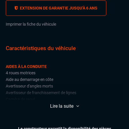
EXTENSION DE GARANTIE JUSQU’À 6 ANS
Imprimer la fiche du véhicule
Caractéristiques du véhicule
AIDES À LA CONDUITE
4 roues motrices
Aide au demarrage en côte
Avertisseur d'angles morts
Avertisseur de franchissement de lignes
Caméra de recul
Lire la suite
DCC (suspensions pilotées)
Détections de signalisation routière
Front assist (avertisseur anti-collision)
Lane assist (maintien de voie)
Le constructeur garantit la disponibilité des pièces