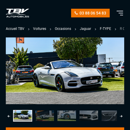
03 88 06 54 83
Accueil TBV
Voitures
Occasions
Jaguar
F-TYPE
R CAB