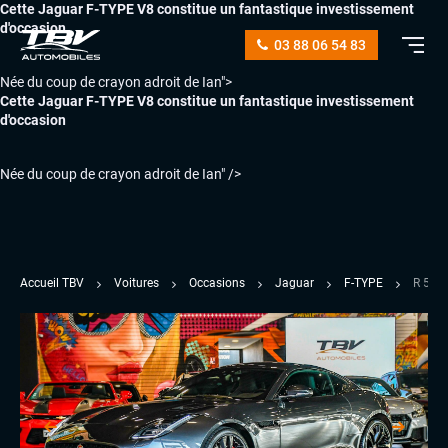
Cette Jaguar F-TYPE V8 constitue un fantastique investissement
d'occasion
03 88 06 54 83
Née du coup de crayon adroit de Ian">
Cette Jaguar F-TYPE V8 constitue un fantastique investissement
d'occasion
Née du coup de crayon adroit de Ian" />
Accueil TBV
Voitures
Occasions
Jaguar
F-TYPE
R 5.0