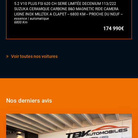
INTÉRIEUR
5.2 V10 PLUS FSI 620 CH SERIE LIMITÉE DECENIUM 113/222
SUZUKA CERAMIQUE CARBONE B&O MAGNETIC RIDE CAMERA
Accoudoir central
LIGNE INOX MILLTEK A CLAPET -- 6800 KM -- PROCHE DU NEUF --
Commandes au volant
essence | automatique
6800 Km
Eclairage d'ambiance
174 990€
Palettes au volant
Sellerie cuir
Sièges sport
Volant méplat
Voir toutes nos voitures
Nos derniers avis