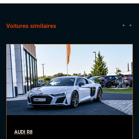
Volant à réglage électrique
Volant chauffant
Volant multifonctions
Voitures similaires
ÉLECTRONIQUE
Carplay (Apple carplay, Android auto, MirrorLink, système
embarqué)
Dynamic Select, Drive Select (sélection du mode de conduite)
Grand GPS
Ordinateur de bord
Système Hifi MERIDIAN
Téléphone Bluetooth
EXTÉRIEUR
Échappement sport
Feux de jour à LED
Feux full LED
Jantes alu
Rétroviseurs dégivrants
AUDI R8