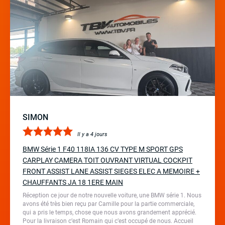
SIMON
Il y a 4 jours
BMW Série 1 F40 118IA 136 CV TYPE M SPORT GPS
CARPLAY CAMERA TOIT OUVRANT VIRTUAL COCKPIT
FRONT ASSIST LANE ASSIST SIEGES ELEC A MEMOIRE +
CHAUFFANTS JA 18 1ERE MAIN
Réception ce jour de notre nouvelle voiture, une BMW série 1. Nous
avons été très bien reçu par Camille pour la partie commerciale,
qui a pris le temps, chose que nous avons grandement apprécié.
Pour la livraison c’est Romain qui c’est occupé de nous. Accueil